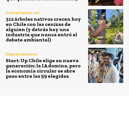
Conversamos con
312 árboles nativos crecen hoy
en Chile con las cenizas de
alguien (y detrás hay una
industria que nunca entró al
debate ambiental)
Emprendimiento
Start-Up Chile elige su nueva
generación: la IA domina, pero
la economía circular se abre
paso entre las 59 elegidas
Previous article
Next article
¿Cuáles son los
Todas las ciudades
elementos clave para
pueden volverse
lograr una reducción de
pedaleables