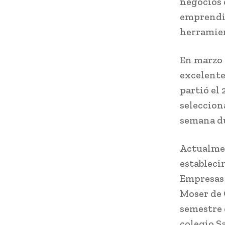
negocios 
emprendim
herramien
En marzo 
excelente
partió el
seleccion
semana du
Actualmen
estableci
Empresas 
Moser de 
semestre 
colegio S