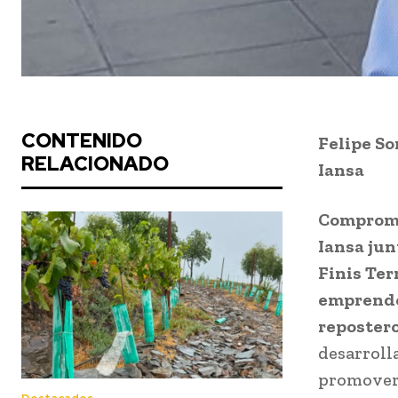
CONTENIDO
Felipe So
RELACIONADO
Iansa
Comprome
Iansa jun
Finis Ter
emprended
reposter
desarroll
promover 