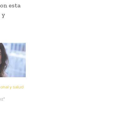
on esta
 y
onal y salud
oz"