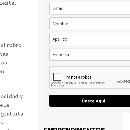
iental
e
el rubro
stas
ios
on
locidad y
Únete Aquí
e la
 gratuita
os