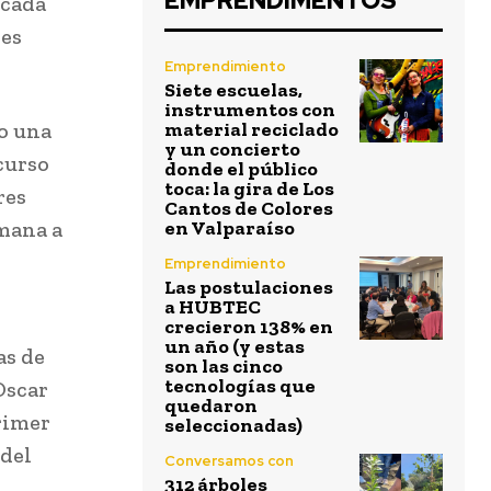
EMPRENDIMENTOS
 cada
les
Emprendimiento
Siete escuelas,
instrumentos con
vo una
material reciclado
y un concierto
curso
donde el público
toca: la gira de Los
res
Cantos de Colores
emana a
en Valparaíso
Emprendimiento
Las postulaciones
a HUBTEC
crecieron 138% en
un año (y estas
as de
son las cinco
tecnologías que
Oscar
quedaron
rimer
seleccionadas)
 del
Conversamos con
312 árboles