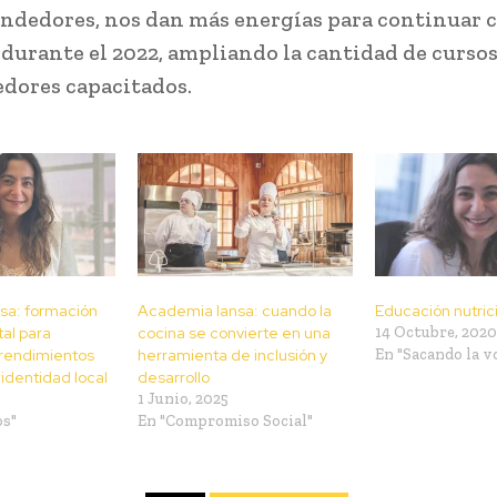
ndedores, nos dan más energías para continuar c
durante el 2022, ampliando la cantidad de cursos
dores capacitados.
sa: formación
Academia Iansa: cuando la
Educación nutrici
tal para
cocina se convierte en una
14 Octubre, 2020
rendimientos
herramienta de inclusión y
En "Sacando la v
 identidad local
desarrollo
1 Junio, 2025
os"
En "Compromiso Social"