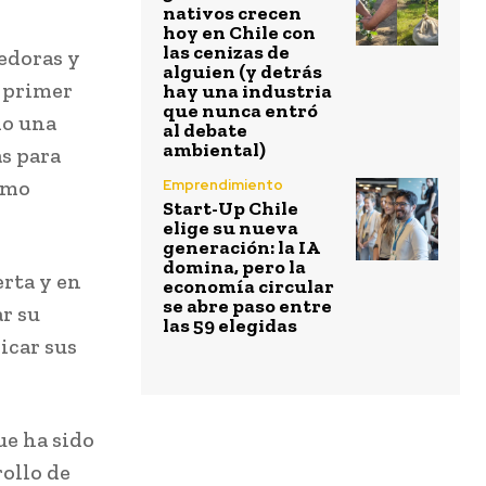
nativos crecen
hoy en Chile con
las cenizas de
edoras y
alguien (y detrás
 primer
hay una industria
que nunca entró
do una
al debate
ambiental)
s para
imo
Emprendimiento
Start-Up Chile
elige su nueva
generación: la IA
domina, pero la
erta y en
economía circular
se abre paso entre
r su
las 59 elegidas
icar sus
ue ha sido
rollo de