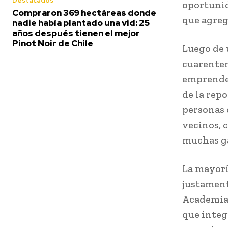
Destacados
oportunid
Compraron 369 hectáreas donde
que agreg
nadie había plantado una vid: 25
años después tienen el mejor
Pinot Noir de Chile
Luego de 
cuarenten
emprender
de la repo
personas 
vecinos, 
muchas ga
La mayorí
justament
Academia 
que integ