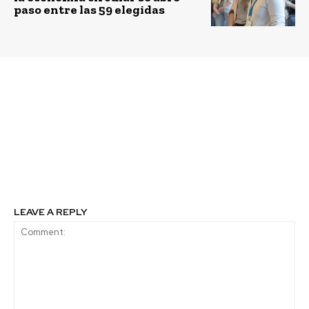
paso entre las 59 elegidas
Previous article
Next article
Ministra Schmidt hace
Chile ofrece inéditas
especial llamado a
oportunidades de
grandes emisores para
inversión en
enfrentar el cambio
infraestructura para el
climático con sentido
reciclaje del plástico
de urgencia
LEAVE A REPLY