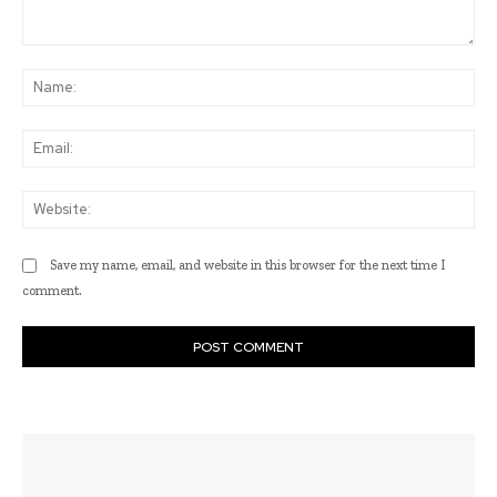
Comment:
Na
Ema
Web
Save my name, email, and website in this browser for the next time I
comment.