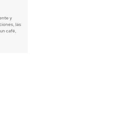
ente y
iones, las
un café,
Next article
ficar y no dejar huella en visita a
servas nacionales y monumentos
es en la Región de Los Lagos