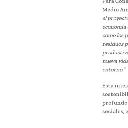
Para Cons
Medio Amb
el proyect
economía c
como los p
residuos p
productiva
nueva vida
entorno.”
Esta inic
sostenibi
profundo 
sociales,