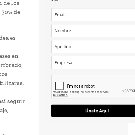
n de los
n 30% de
dea es
ases en
erforado,
cos
ilizarse.
así seguir
je,
Únete Aquí