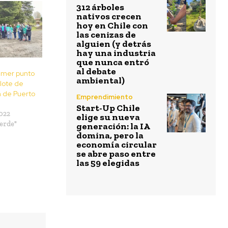
312 árboles
nativos crecen
hoy en Chile con
las cenizas de
alguien (y detrás
hay una industria
que nunca entró
al debate
rimer punto
ambiental)
slote de
 de Puerto
Emprendimiento
Start-Up Chile
022
elige su nueva
erde"
generación: la IA
domina, pero la
economía circular
se abre paso entre
las 59 elegidas