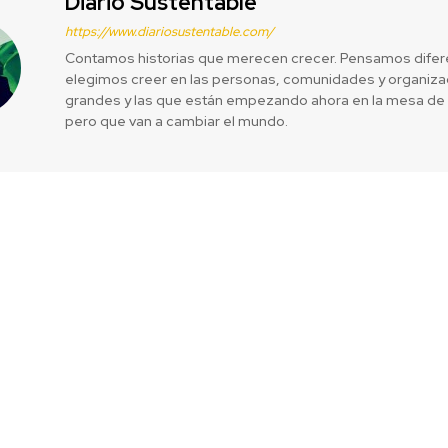
Diario Sustentable
https://www.diariosustentable.com/
Contamos historias que merecen crecer. Pensamos difer
elegimos creer en las personas, comunidades y organizac
grandes y las que están empezando ahora en la mesa de 
pero que van a cambiar el mundo.
 primera “poda
Llaman a plani
 innovación
parques y re
natural