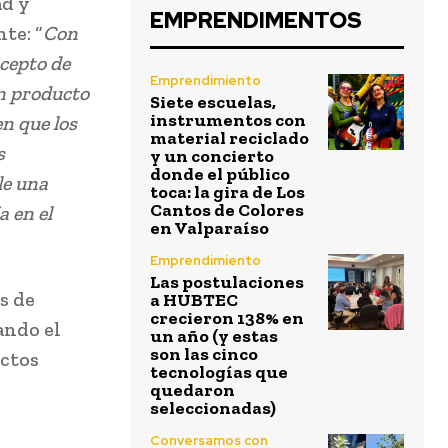
ad y
EMPRENDIMENTOS
te: “
Con
ncepto de
Emprendimiento
un producto
Siete escuelas,
instrumentos con
en que los
material reciclado
s
y un concierto
donde el público
le una
toca: la gira de Los
Cantos de Colores
a en el
en Valparaíso
Emprendimiento
Las postulaciones
s de
a HUBTEC
crecieron 138% en
ando el
un año (y estas
son las cinco
ctos
tecnologías que
quedaron
seleccionadas)
Conversamos con