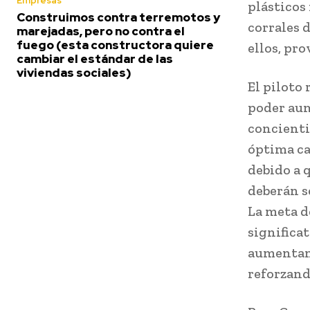
Empresas
plásticos 
Construimos contra terremotos y
corrales 
marejadas, pero no contra el
fuego (esta constructora quiere
ellos, pr
cambiar el estándar de las
viviendas sociales)
El piloto 
poder aum
concienti
óptima ca
debido a q
deberán s
La meta d
significa
aumentand
reforzand