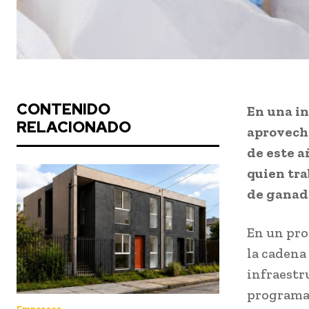
CONTENIDO
En una in
RELACIONADO
aprovech
de este a
quien tra
de ganado
En un pro
la cadena
infraestru
programa 