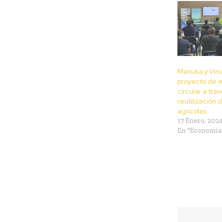
Manuka y Viru
proyecto de 
circular a trav
reutilización 
agrícolas
17 Enero, 202
En "Economía 