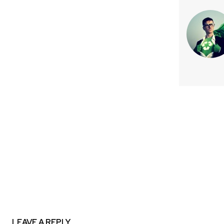
Previous article
Viña Casa Klocker Prambs realiza
con respeto” como ejemplo de
abierta regional
LEAVE A REPLY