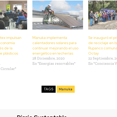
tex impulsan
Manuka implementa
Se inauguró el p
economía
calentadores solares para
de reciclaje en I
és de la
continuar mejorando el uso
Rupanco comuna
de plásticos
energético en lecherías
Octay
28 Diciembre, 2020
22 Septiembre, 2
4
En "Energías renovables"
En "Conciencia V
Circular"
TAGS
Manuka