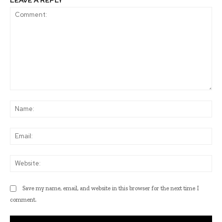
LEAVE A REPLY
Comment:
Na
Ema
Web
Save my name, email, and website in this browser for the next time I
comment.