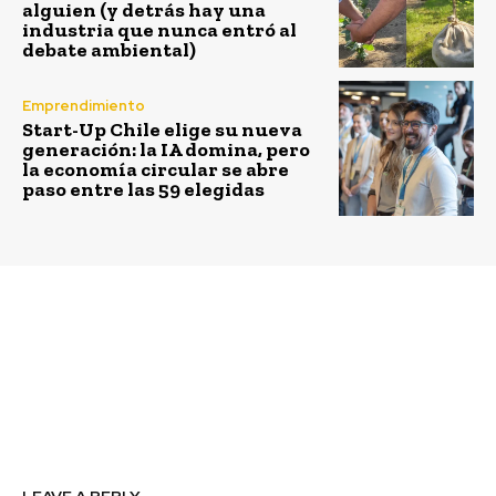
alguien (y detrás hay una
industria que nunca entró al
debate ambiental)
Emprendimiento
Start-Up Chile elige su nueva
generación: la IA domina, pero
la economía circular se abre
paso entre las 59 elegidas
Previous article
Next article
Hidrógeno Verde: ¿Nos
¿Si Nueva York no
pondremos de acuerdo?
resistió los efectos del
cambio climático, lo
harán las ciudades
chilenas?