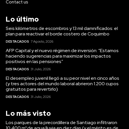
Contact us
Lo último
Seis kilómetros de escombros y 13 mil damnificados: el
plan para reactivar el borde costero de Coquimbo
DESTACADOS
7 Agosto, 2026
AFP Capital y el nuevo régimen de inversión: “Estamos
haciendo sugerencias para maximizar los impactos
positivos en las pensiones”
DESTACADOS
31 Julio, 2026
El desempleo juvenil llegó a su peor nivel en cinco años
(y tres actores del mundo laboral abrieron 1.200 cupos
gratuitos para revertirlo)
DESTACADOS
31 Julio, 2026
Lo más visto
Los parques de la precordillera de Santiago infiltraron
10.400 m³ de agua lluvia en diez días (y el mérito es de