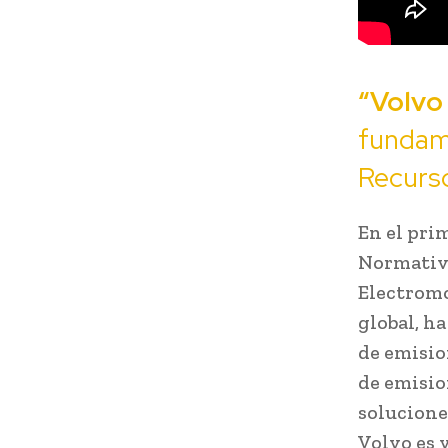
“Volvo
fundame
Recurso
En el prim
Normativa
Electromo
global, h
de emisio
de emision
solucione
Volvo es 