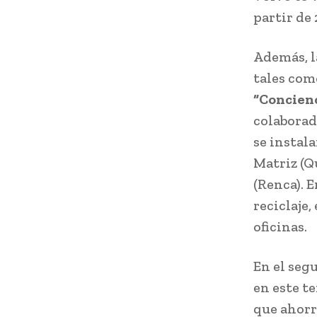
partir de
Además, la
tales com
“Concien
colaborad
se instal
Matriz (Q
(Renca). 
reciclaje
oficinas.
En el seg
en este t
que ahorra