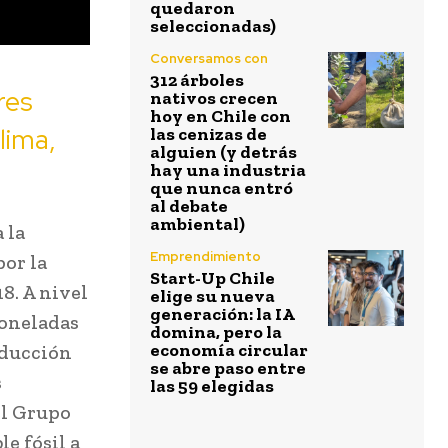
quedaron
seleccionadas)
Conversamos con
312 árboles
res
nativos crecen
hoy en Chile con
lima,
las cenizas de
alguien (y detrás
hay una industria
que nunca entró
al debate
ambiental)
 la
Emprendimiento
or la
Start-Up Chile
8. A nivel
elige su nueva
generación: la IA
toneladas
domina, pero la
economía circular
educción
se abre paso entre
s
las 59 elegidas
el Grupo
e fósil a