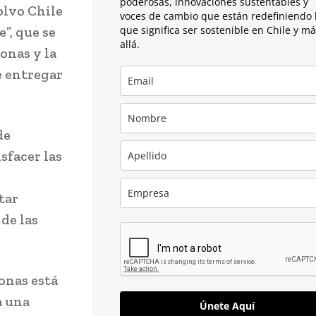
poderosas, innovaciones sustentables y
olvo Chile
voces de cambio que están redefiniendo 
”, que se
que significa ser sostenible en Chile y m
allá.
onas y la
e entregar
de
sfacer las
tar
de las
onas está
a una
Únete Aquí