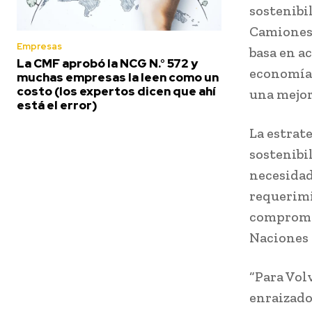
sostenibi
Camiones 
Empresas
basa en a
La CMF aprobó la NCG N.° 572 y
economía 
muchas empresas la leen como un
costo (los expertos dicen que ahí
una mejor
está el error)
La estrate
sostenibi
necesidad
requerimi
compromet
Naciones 
“Para Vol
enraizado