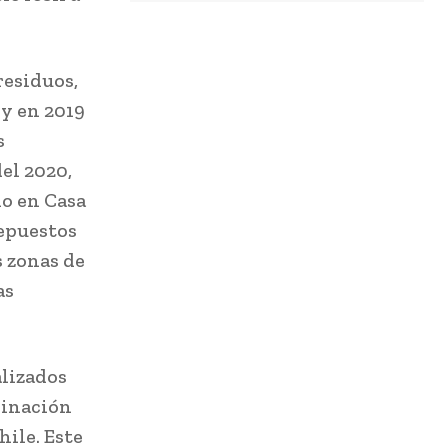
residuos,
”
y en 2019
s
el 2020,
no en Casa
Repuestos
s zonas de
as
alizados
minación
hile. Este