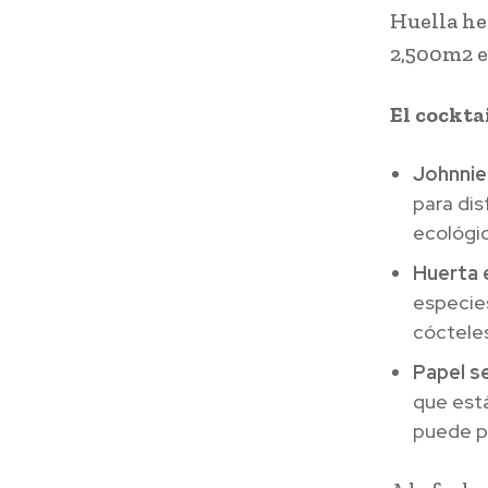
Huella he
2,500m2 e
El cockta
Johnnie
para dis
ecológic
Huerta 
especies
cóctele
Papel se
que est
puede pl