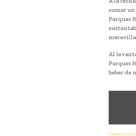
A la fech
sumar un a
Parques N
sustentab
maravilla
Al levant
Parques N
beber de 
Diageo anunci