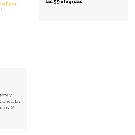
las 59 elegidas
del Paine
18
ente y
iones, las
un café,