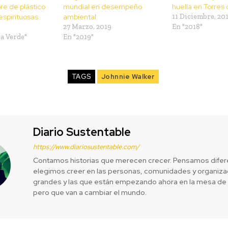
re de plástico
mundial en desempeño
huella en Torres 
espirituosas
ambiental
11 Diciembre, 20
27 Marzo, 2019
En "2018"
a Verde"
En "2019"
TAGS
Johnnie Walker
Diario Sustentable
https://www.diariosustentable.com/
Contamos historias que merecen crecer. Pensamos difer
elegimos creer en las personas, comunidades y organizac
grandes y las que están empezando ahora en la mesa de 
pero que van a cambiar el mundo.