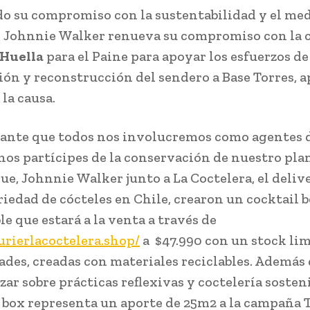
o su compromiso con la sustentabilidad y el me
, Johnnie Walker renueva su compromiso con la
 Huella
para el Paine para apoyar los esfuerzos de
ión y reconstrucción del sendero a Base Torres, 
la causa.
ante que todos nos involucremos como agentes 
os partícipes de la conservación de nuestro plan
que, Johnnie Walker junto a La Coctelera, el deliv
iedad de cócteles en Chile, crearon un cocktail 
e que estará a la venta a través de
ourierlacoctelera.shop
/
a $47.990 con un stock li
ades, creadas con materiales reciclables. Además
zar sobre prácticas reflexivas y coctelería sosten
a box representa un aporte de 25m2 a la campaña 