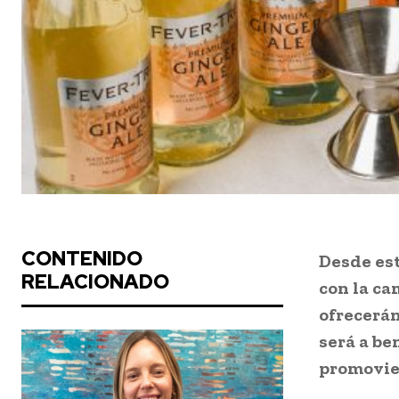
CONTENIDO
Desde es
RELACIONADO
con la ca
ofrecerán
será a be
promovien