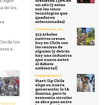
a logró
crecieron 138% en
un año (y estas
a de los
son las cinco
tecnologías que
quedaron
va
seleccionadas)
Conversamos con
312 árboles
nativos crecen
Día de los
hoy en Chile con
las cenizas de
ores a
alguien (y detrás
hay una industria
que nunca entró
al debate
ambiental)
Emprendimiento
Start-Up Chile
elige su nueva
generación: la IA
domina, pero la
economía circular
se abre paso entre
 dejará su