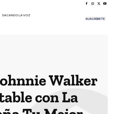
SACANDO LA VOZ
SUSCRÍBETE
 Johnnie Walker
table con La
aña Tu Mejor