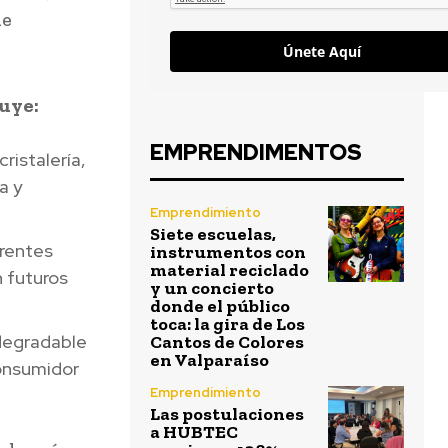
de
Únete Aquí
luye:
EMPRENDIMENTOS
ristalería,
a y
Emprendimiento
Siete escuelas,
erentes
instrumentos con
material reciclado
n futuros
y un concierto
donde el público
toca: la gira de Los
odegradable
Cantos de Colores
en Valparaíso
consumidor
Emprendimiento
Las postulaciones
a HUBTEC