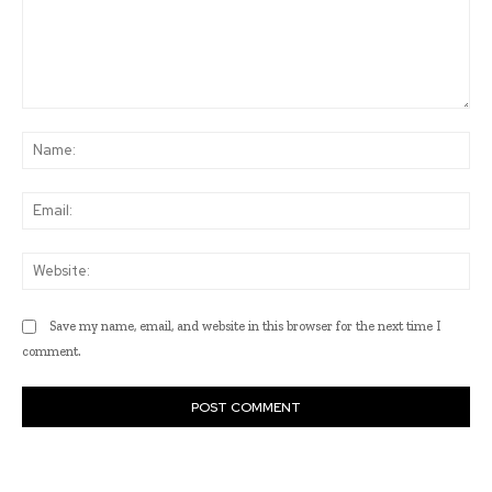
Comment:
Na
Ema
Web
Save my name, email, and website in this browser for the next time I
comment.