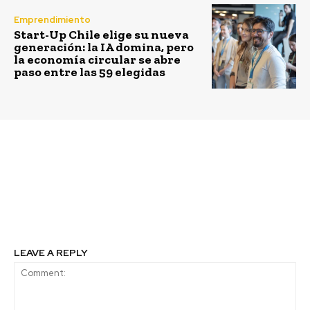
Emprendimiento
Start-Up Chile elige su nueva
generación: la IA domina, pero
la economía circular se abre
paso entre las 59 elegidas
Previous article
Next article
Ojo con el
Avances en
whistleblowing
compromisos
ambientales Empresas
Iansa
LEAVE A REPLY