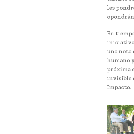
les pondr
opondrán 
En tiempo
iniciativ
una nota d
humano y 
próxima e
invisible
Impacto.