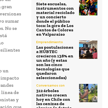
Siete escuelas,
a gran
instrumentos con
material reciclado
nversiones
y un concierto
ivo sumar
donde el público
toca: la gira de Los
s. No se
Cantos de Colores
en Valparaíso
está
no
Emprendimiento
Las postulaciones
silientes
a HUBTEC
crecieron 138% en
un año (y estas
son las cinco
tecnologías que
o un
quedaron
e impacto
seleccionadas)
grandes
Conversamos con
312 árboles
 línea de
nativos crecen
onistas y
hoy en Chile con
las cenizas de
lación que