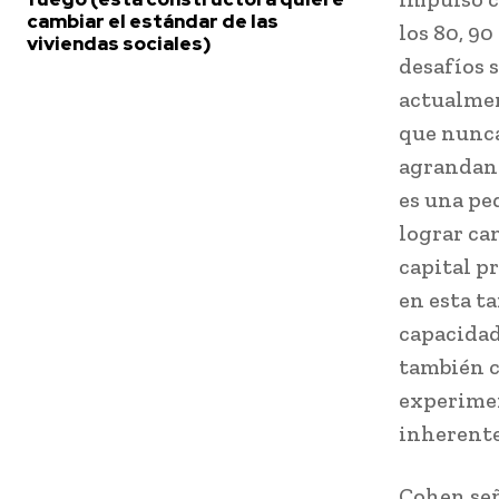
cambiar el estándar de las
los 80, 9
viviendas sociales)
desafíos 
actualmen
que nunca
agrandan l
es una pe
lograr ca
capital p
en esta ta
capacidad
también c
experimen
inherente
Cohen señ