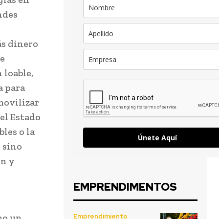
ndes
ás dinero
se
 loable,
a para
movilizar
el Estado
les o la
Únete Aquí
 sino
ón y
EMPRENDIMENTOS
mo un
Emprendimiento