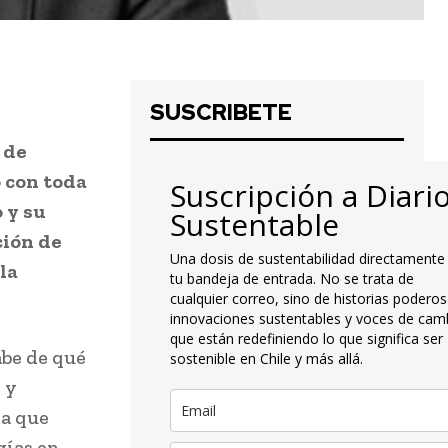
SUSCRIBETE
 de
 con toda
Suscripción a Diari
 y su
Sustentable
ión de
Una dosis de sustentabilidad directamente
la
tu bandeja de entrada. No se trata de
cualquier correo, sino de historias poderos
innovaciones sustentables y voces de cam
que están redefiniendo lo que significa ser
abe de qué
sostenible en Chile y más allá.
 y
la que
gías en