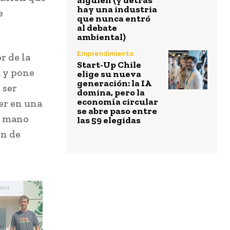
alguien (y detrás
hay una industria
e
que nunca entró
al debate
ambiental)
Emprendimiento
r de la
Start-Up Chile
a y pone
elige su nueva
generación: la IA
 ser
domina, pero la
economía circular
er en una
se abre paso entre
a mano
las 59 elegidas
ón de