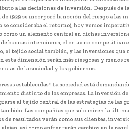
ributo a las decisiones de inversión. Después de l
 de 1929 se incorporó la noción del riesgo a las i
lo se consideraba el retorno), hoy vemos imperat
o como un elemento central en dichas inversione
o de buenas intenciones, el entorno competitivo 
, el tejido social también, y las inversiones que 
n esta dimensión serán más riesgosas y menos re
encias de la sociedad y los gobiernos.
presas establecidas? La sociedad está demandand
iento distinto de las empresas. La inversión d
rarse al tejido central de las estrategias de las 
también. Las compañías que solo miren la última
os de resultados verán como sus clientes, inversi
e alejan, así como enfrentarán cambios en la regu