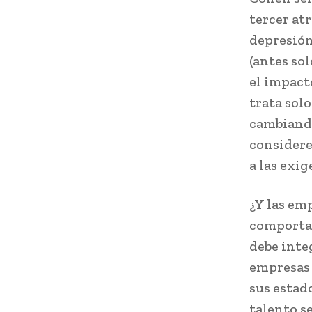
tercer at
depresión
(antes so
el impact
trata sol
cambiando
considere
a las exig
¿Y las em
comportam
debe integ
empresas 
sus estad
talento s