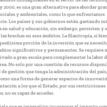
0 y 2000, es una gran alternativa para abordar gra
sociales y ambientales, como lo que enfrentamos
te. Los países y sus gobiernos están gastando m
 en salud y educación, sin embargo, persisten y 
as brechas en esos ámbitos. La filantropía, si bien
queñísima porción de la inversión que se necesit
mbios significativos y permanentes. Se requiere 
rivado a gran escala para complementar la labor d
rea. No solo por una cuestión de recursos disponib
 de gestión que tenga la administración del país,
omo una forma de generar espacios de innovaci
tación a los que el Estado, por sus restricciones
s, no es capaz de acceder.
ala que es imperativo incorporar el impacto co