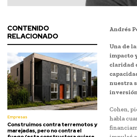
CONTENIDO
Andrés P
RELACIONADO
Una de la
impacto y
claridad 
capacida
nuestra s
inversión
Cohen, pi
Empresas
habla cua
Construimos contra terremotos y
financiam
marejadas, pero no contra el
impulsó c
fuego (esta constructora quiere