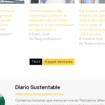
de impacto
Enerlink levanta US$3,1
AgroUrbana: pri
gia para
millones para acelerar su
empresa de agri
sarrollo
expansión internacional y
vertical de Lati
 Chile
fortalecer la electromovilidad
cierra ronda de
2021
en Latinoamérica
financiamiento s
imiento"
8 Enero, 2026
US$ 4 millones
En "Emprendimiento"
8 Octubre, 2021
En "Emprendimi
TAGS
Kayyak Ventures
Diario Sustentable
https://www.diariosustentable.com/
Contamos historias que merecen crecer. Pensamos difer