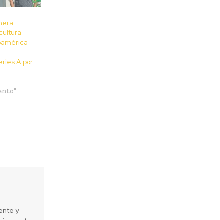
mera
cultura
noamérica
eries A por
ento"
ente y