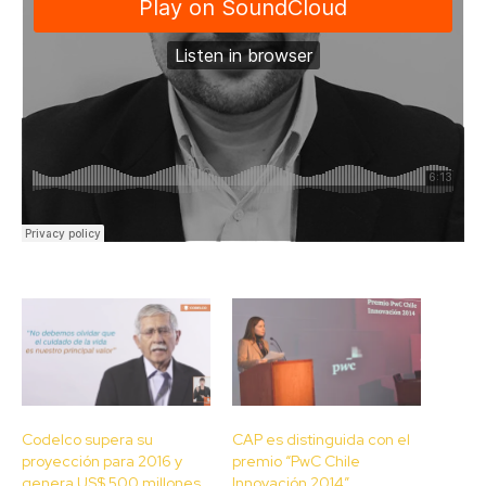
Codelco supera su
CAP es distinguida con el
proyección para 2016 y
premio “PwC Chile
genera US$ 500 millones
Innovación 2014”