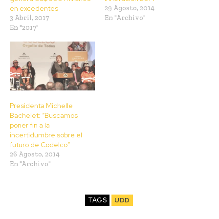
en excedentes
29 Agosto, 2014
3 Abril, 2017
En "Archivo"
En "2017"
Presidenta Michelle
Bachelet: “Buscamos
poner fin a la
incertidumbre sobre el
futuro de Codelco”
26 Agosto, 2014
En "Archivo"
TAGS
UDD