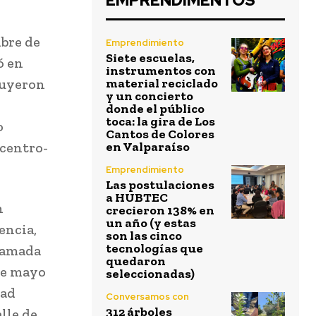
EMPRENDIMENTOS
mbre de
Emprendimiento
Siete escuelas,
ó en
instrumentos con
luyeron
material reciclado
y un concierto
donde el público
toca: la gira de Los
o
Cantos de Colores
 centro-
en Valparaíso
Emprendimiento
Las postulaciones
a HUBTEC
n
crecieron 138% en
un año (y estas
encia,
son las cinco
tecnologías que
llamada
quedaron
 de mayo
seleccionadas)
dad
Conversamos con
312 árboles
lle de