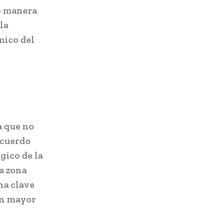
de manera
la
mico del
9
a que no
acuerdo
gico de la
a zona
na clave
on mayor