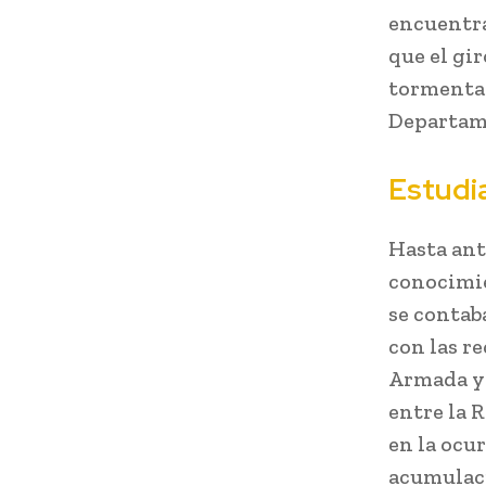
encuentra
que el gir
tormenta 
Departame
Estudi
Hasta ante
conocimie
se contab
con las r
Armada y 
entre la 
en la ocu
acumulaci