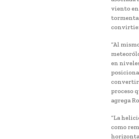
viento en 
tormentas
convirtie
“Al mismo
meteorólo
en nivele
posiciona
convertir
proceso qu
agrega Ro
“La helici
como remo
horizonta