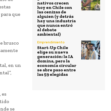
nativos crecen
estas
hoy en Chile con
las cenizas de
 para que
alguien (y detrás
hay una industria
que nunca entró
al debate
ambiental)
e brusco
Emprendimiento
Start-Up Chile
ctamente
elige su nueva
generación: la IA
domina, pero la
tal, en un
economía circular
se abre paso entre
ntal”,
las 59 elegidas
 es
tido
onde se