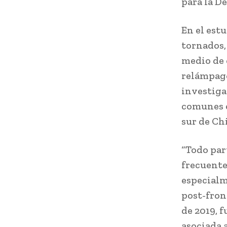
para la D
En el est
tornados,
medio de 
relámpago
investiga
comunes e
sur de Ch
“Todo par
frecuente
especialm
post-fron
de 2019, f
asociada 