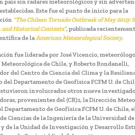
un país sin radares meteorológicos y sin adverten
stablecidas. Este fue el punto de inicio para la
ación
“The Chilean Tornado Outbreak of May 2019: S
 and Historical Contexts”
, publicada recientement
entífica de la
American Meteorological Society
.
ación fue liderada por José Vicencio, meteorólogo
 Meteorológica de Chile, y Roberto Rondanelli,
dor del Centro de Ciencia del Clima y la Resilienc
 del Departamento de Geofísica FCFM U. de Chil
stuvieron involucrados otros nueve investigado
doras, provenientes del (CR)2, la Dirección Mete
 el Departamento de Geofísica FCFM U. de Chile, e
 de Ciencias de la Ingeniería de la Universidad de
 y de la Unidad de Investigación y Desarrollo Est