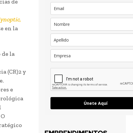
cias de
ynoptic,
e en la
 de la
ia (CR)2 y
e.
res e
orológica
Únete Aquí
l
 O
ratégico