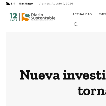
C
8.4
Santiago
Viernes, Agosto 7, 2026
ACTUALIDAD
EMP
Nueva investi
torn