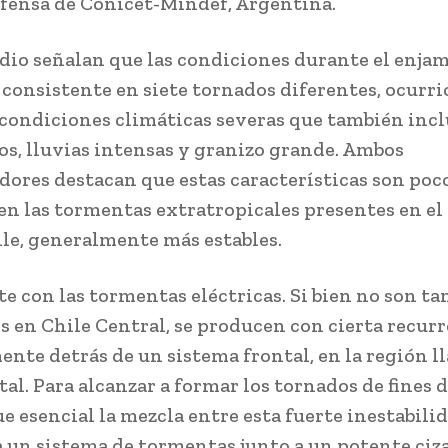
efensa de Conicet-Mindef, Argentina.
udio señalan que las condiciones durante el enja
 consistente en siete tornados diferentes, ocurri
condiciones climáticas severas que también inc
s, lluvias intensas y granizo grande. Ambos
dores destacan que estas características son poc
n las tormentas extratropicales presentes en el
ile, generalmente más estables.
te con las tormentas eléctricas. Si bien no son ta
s en Chile Central, se producen con cierta recurr
ente detrás de un sistema frontal, en la región 
tal. Para alcanzar a formar los tornados de fines
ue esencial la mezcla entre esta fuerte inestabili
a un sistema de tormentas junto a un potente ciza