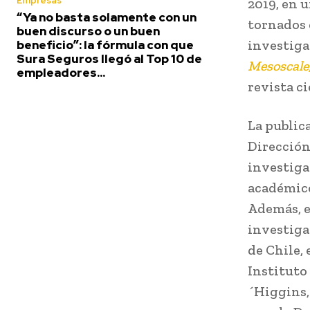
Empresas
2019, en 
“Ya no basta solamente con un
tornados e
buen discurso o un buen
investig
beneficio”: la fórmula con que
Sura Seguros llegó al Top 10 de
Mesoscale,
empleadores...
revista ci
La public
Dirección
investiga
académico
Además, e
investiga
de Chile,
Instituto
´Higgins,