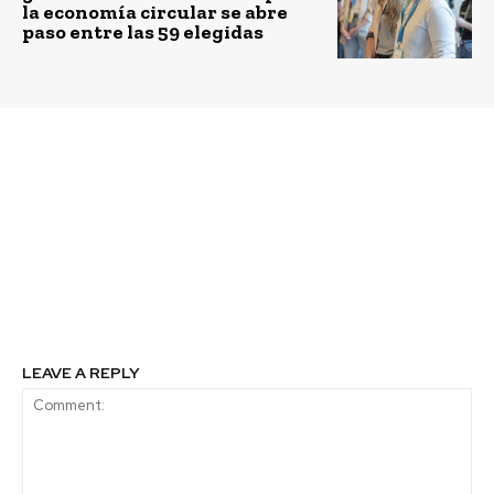
la economía circular se abre
paso entre las 59 elegidas
Previous article
Next article
¿Dónde y cómo
12 proyectos
postular al Acuerdo de
ciudadanos se
Producción Limpia
adjudicaron en la RM el
Certificado Azul?
Fondo de Protección
Ambiental 2021 que
beneficiarán a 11
comunas
LEAVE A REPLY