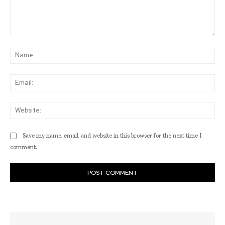
Comment:
Na
Ema
Web
Save my name, email, and website in this browser for the next time I
comment.