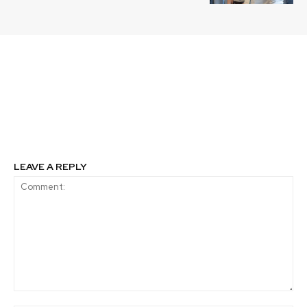
Previous article
Next article
Tetra Pak sella alianza
Iniciativa chilena une a
para el reciclaje de
más de 600 niñas
envases de cartón en La
latinas que se educarán
Araucanía
sobre cambio climático
LEAVE A REPLY
Comment: