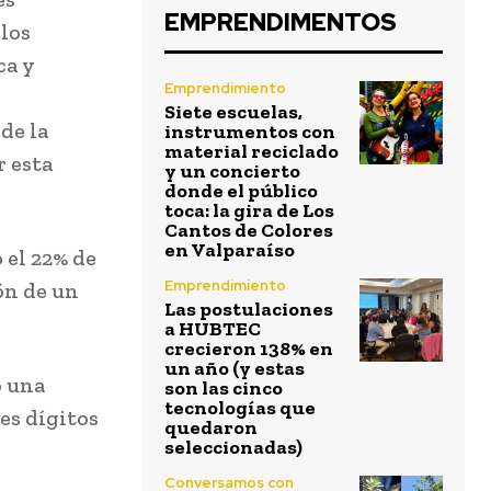
EMPRENDIMENTOS
 los
ca y
Emprendimiento
Siete escuelas,
de la
instrumentos con
material reciclado
r esta
y un concierto
donde el público
toca: la gira de Los
Cantos de Colores
en Valparaíso
 el 22% de
Emprendimiento
ón de un
Las postulaciones
a HUBTEC
crecieron 138% en
un año (y estas
o una
son las cinco
tecnologías que
es dígitos
quedaron
seleccionadas)
Conversamos con