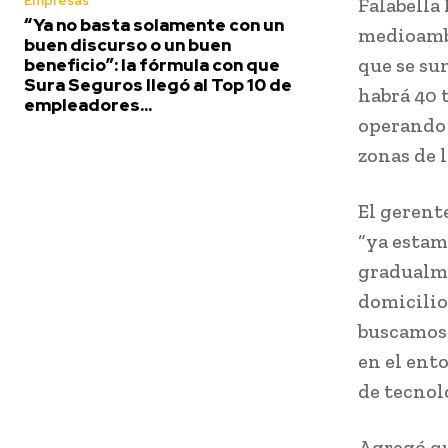
Empresas
Falabella
“Ya no basta solamente con un
medioambi
buen discurso o un buen
que se su
beneficio”: la fórmula con que
Sura Seguros llegó al Top 10 de
habrá 40 
empleadores...
operando 
zonas de 
El gerent
“ya estam
gradualme
domicilio
buscamos 
en el ent
de tecnol
Agregó qu