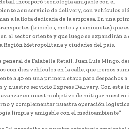
 Retail incorporó tecnología amigable con el
ente a su servicio de delivery, con vehículos el
man a la flota dedicada de la empresa. En una pri
transportes (triciclos, motos y camionetas) que e
en el sector oriente y que luego se expandirán a 
la Región Metropolitana y ciudades del país.
e general de Falabella Retail, Juan Luis Mingo, de
os con diez vehículos en la calle, que iremos su
nte a 40 en una primera etapa para despachos a
s y nuestro servicio Express Delivery. Con esta 
avanzar en nuestro objetivo de mitigar nuestro
orno y complementar nuestra operación logística
ogía limpia y amigable con el medioambiente”.
e “el propósito de nuestra estrategia ambiental 