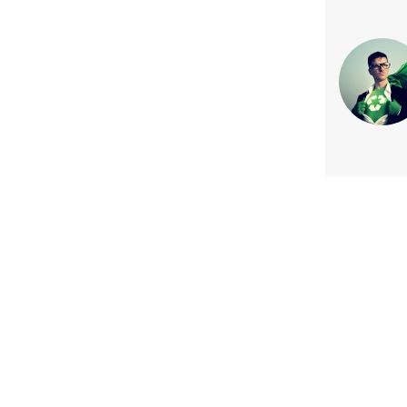
Previous article
#YoRecicloOrganicos: Minis
Medioambiente lanza, con el apo
Orgánicos, la Estrategia Nacion
Orgánicos (ENRO)