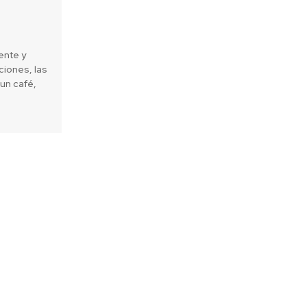
ente y
iones, las
un café,
Next article
 podrán tomar mejores decisiones
 gracias a nuevo set de “archivos
climáticos”