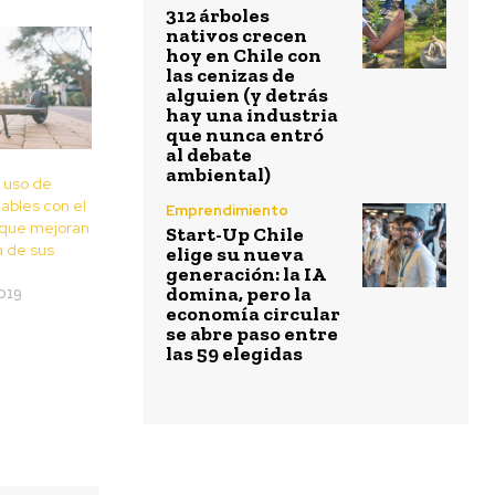
312 árboles
nativos crecen
hoy en Chile con
las cenizas de
alguien (y detrás
hay una industria
que nunca entró
al debate
ambiental)
a uso de
ables con el
Emprendimiento
que mejoran
Start-Up Chile
a de sus
elige su nueva
generación: la IA
domina, pero la
019
economía circular
se abre paso entre
las 59 elegidas