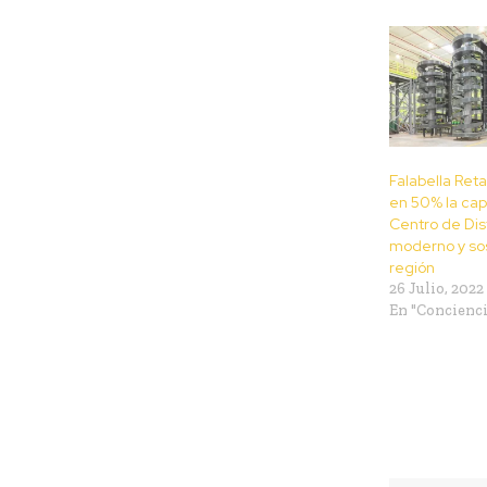
Falabella Ret
en 50% la ca
Centro de Dis
moderno y sos
región
26 Julio, 2022
En "Concienci