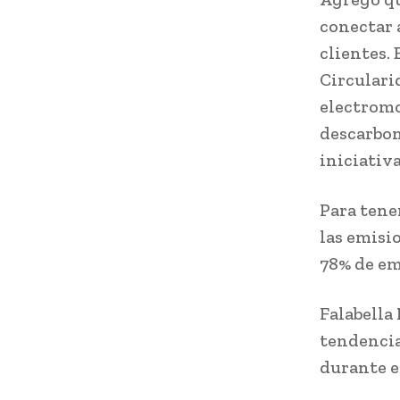
conectar 
clientes. 
Circulari
electromo
descarbon
iniciativ
Para tene
las emisi
78% de em
Falabella
tendencia
durante e