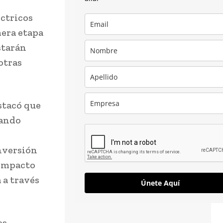
éctricos
mera etapa
starán
otras
stacó que
mando
inversión
 impacto
 a través
Únete Aquí
es