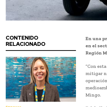
CONTENIDO
En una p
RELACIONADO
en el sec
Región Me
“Con esta
mitigar n
operación
medioambi
Mingo.