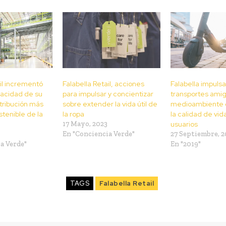
ail incrementó
Falabella Retail, acciones
Falabella impuls
pacidad de su
para impulsar y concientizar
transportes amig
tribución más
sobre extender la vida útil de
medioambiente 
tenible de la
la ropa
la calidad de vid
17 Mayo, 2023
usuarios
En "Conciencia Verde"
27 Septiembre, 2
a Verde"
En "2019"
TAGS
Falabella Retail