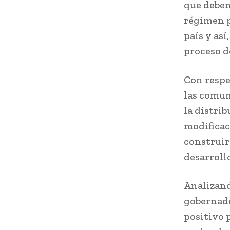
que debem
régimen p
país y así
proceso d
Con respe
las comun
la distri
modificac
construir
desarroll
Analizand
gobernado
positivo 