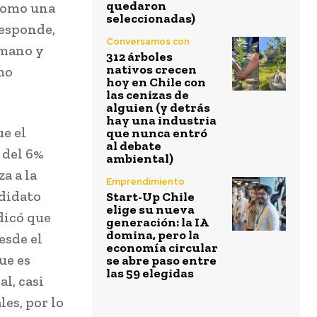
quedaron
como una
seleccionadas)
responde,
Conversamos con
umano y
312 árboles
nativos crecen
mo
hoy en Chile con
las cenizas de
alguien (y detrás
hay una industria
ue el
que nunca entró
al debate
 del 6%
ambiental)
a a la
Emprendimiento
ndidato
Start-Up Chile
elige su nueva
dicó que
generación: la IA
domina, pero la
esde el
economía circular
ue es
se abre paso entre
las 59 elegidas
l, casi
es, por lo