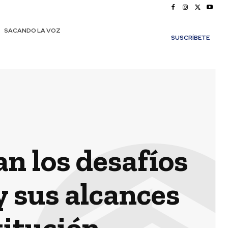
SACANDO LA VOZ
SUSCRÍBETE
n los desafíos
 y sus alcances
titución