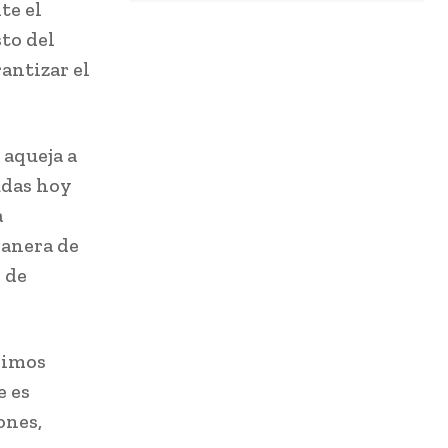
te el
to del
rantizar el
 aqueja a
udas hoy
a
manera de
 de
ximos
e es
ones,