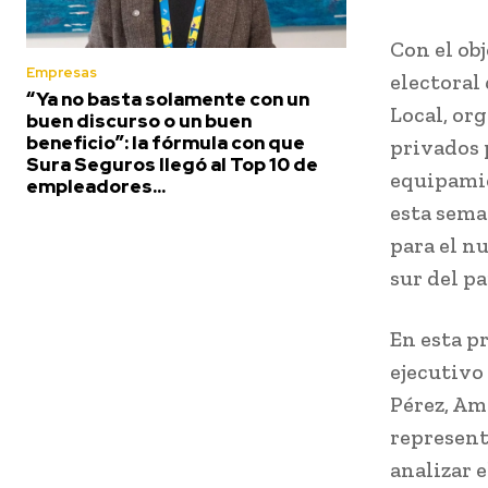
Con el ob
Empresas
electoral
“Ya no basta solamente con un
Local, org
buen discurso o un buen
beneficio”: la fórmula con que
privados 
Sura Seguros llegó al Top 10 de
equipamie
empleadores...
esta sema
para el nu
sur del p
En esta p
ejecutivo
Pérez, Am
represent
analizar e