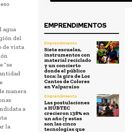
ceso
EMPRENDIMENTOS
l agua
egión del
Emprendimiento
 de vista
Siete escuelas,
instrumentos con
ión
material reciclado
e “se
y un concierto
donde el público
cantidad
toca: la gira de Los
Cantos de Colores
ue
en Valparaíso
 de manera
Emprendimiento
zonas
Las postulaciones
a HUBTEC
andidata a
crecieron 138% en
sta
un año (y estas
son las cinco
r la
tecnologías que