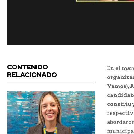
CONTENIDO
En el mar
RELACIONADO
organizad
Vamos), A
candidato
constituy
respectiv
abordaron
municipal