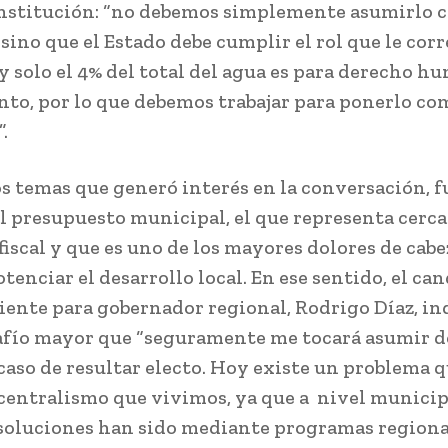
nstitución: “no debemos simplemente asumirlo 
 sino que el Estado debe cumplir el rol que le cor
y solo el 4% del total del agua es para derecho h
to, por lo que debemos trabajar para ponerlo co
.
os temas que generó interés en la conversación, f
al presupuesto municipal, el que representa cerca
fiscal y que es uno de los mayores dolores de cabez
tenciar el desarrollo local. En ese sentido, el ca
ente para gobernador regional, Rodrigo Díaz, in
afío mayor que “seguramente me tocará asumir d
 caso de resultar electo. Hoy existe un problema q
 centralismo que vivimos, ya que a nivel municipa
 soluciones han sido mediante programas regional