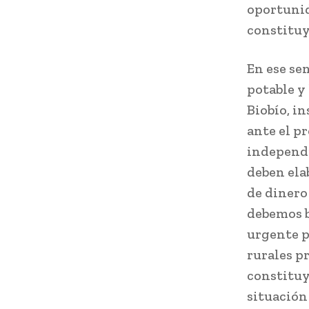
oportunid
constituy
En ese se
potable y 
Biobío, i
ante el p
independi
deben ela
de dinero 
debemos b
urgente p
rurales p
constituy
situación 