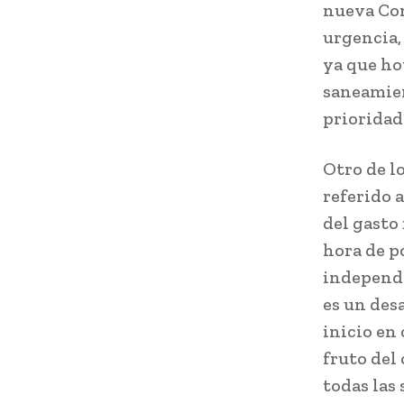
nueva Co
urgencia,
ya que ho
saneamien
prioridad”
Otro de l
referido 
del gasto 
hora de po
independi
es un des
inicio en
fruto del
todas las