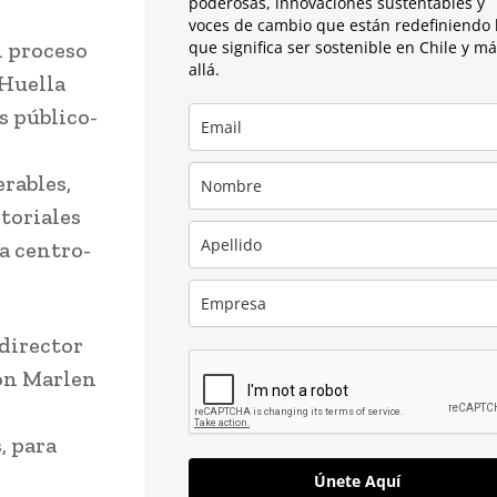
poderosas, innovaciones sustentables y
voces de cambio que están redefiniendo 
l proceso
que significa ser sostenible en Chile y m
allá.
 Huella
s público-
rables,
toriales
na centro-
 director
con Marlen
, para
Únete Aquí