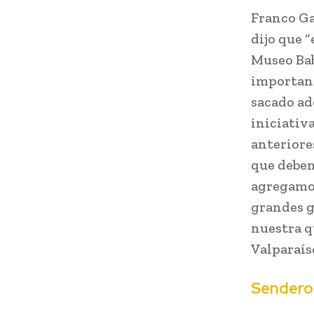
Franco Ga
dijo que 
Museo Bab
important
sacado ad
iniciativ
anteriore
que deben 
agregamos
grandes g
nuestra q
Valparaíso
Sendero