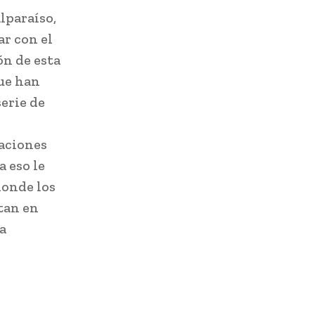
lparaíso,
r con el
ón de esta
que han
serie de
caciones
a eso le
donde los
tan en
a