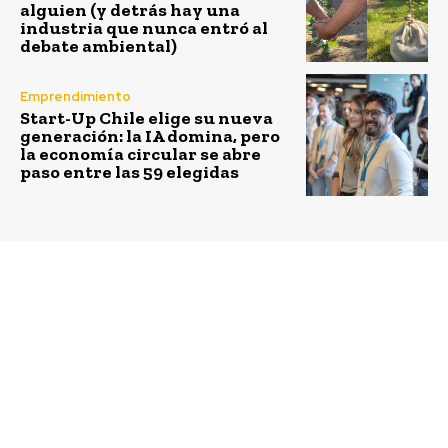
alguien (y detrás hay una
industria que nunca entró al
debate ambiental)
Emprendimiento
Start-Up Chile elige su nueva
generación: la IA domina, pero
la economía circular se abre
paso entre las 59 elegidas
Previous article
Next article
Fundación Niños
Fundación Descúbreme
Primero medirá el
lanza Kit de
impacto de
herramientas para
intervenciones en
promover inclusión
familias de Tarapacá a
laboral
Puerto Aysén, a través
de plataforma
tecnológica americana