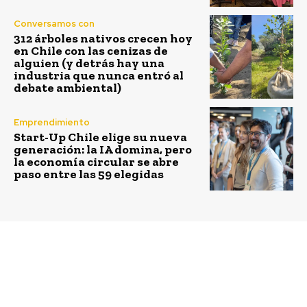
Conversamos con
312 árboles nativos crecen hoy
en Chile con las cenizas de
alguien (y detrás hay una
industria que nunca entró al
debate ambiental)
Emprendimiento
Start-Up Chile elige su nueva
generación: la IA domina, pero
la economía circular se abre
paso entre las 59 elegidas
Previous article
Next article
ACERA fue reelecta en
Biministro Juan Carlos
la Coordinación
Jobet da inicio a la
General de la Red
operación de ENAMI