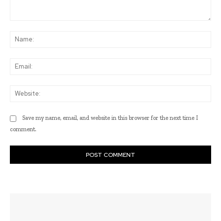
Comment:
Na
Ema
Web
Save my name, email, and website in this browser for the next time I
comment.