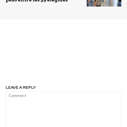
Previous article
Next article
Mega cooperativa de
9 startups comienzan
pequeños viñateros
proceso de vinculación
apuesta por la
con grandes empresas
exportación de vinos
de la industria de la
desde el Valle del Itata
construcción como
resultado de Construir
Innovando 2020
LEAVE A REPLY