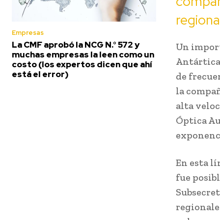
compañ
regiona
Empresas
La CMF aprobó la NCG N.° 572 y
Un import
muchas empresas la leen como un
Antártica
costo (los expertos dicen que ahí
está el error)
de frecue
la compañ
alta veloc
Óptica Au
exponenci
En esta lí
fue posibl
Subsecret
regionale