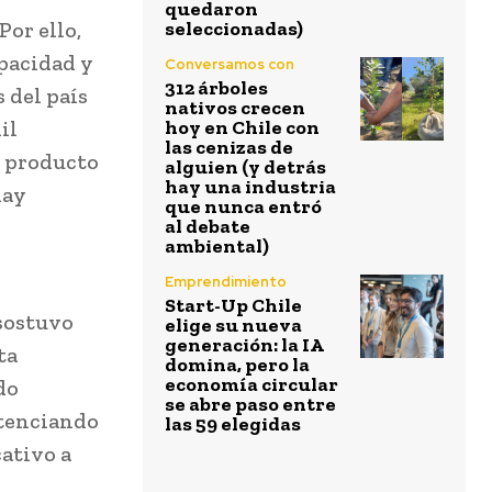
quedaron
or ello,
seleccionadas)
apacidad y
Conversamos con
312 árboles
 del país
nativos crecen
il
hoy en Chile con
las cenizas de
e producto
alguien (y detrás
hay una industria
hay
que nunca entró
al debate
ambiental)
Emprendimiento
Start-Up Chile
 sostuvo
elige su nueva
generación: la IA
ta
domina, pero la
economía circular
do
se abre paso entre
otenciando
las 59 elegidas
cativo a