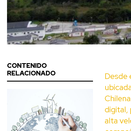
CONTENIDO
RELACIONADO
Desde e
ubicada
Chilena
digital
alta ve