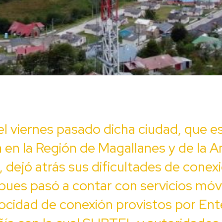
l viernes pasado dicha ciudad, que e
 en la Región de Magallanes y de la A
, dejó atrás sus dificultades de conex
, pues pasó a contar con servicios móv
locidad de conexión provistos por Ent