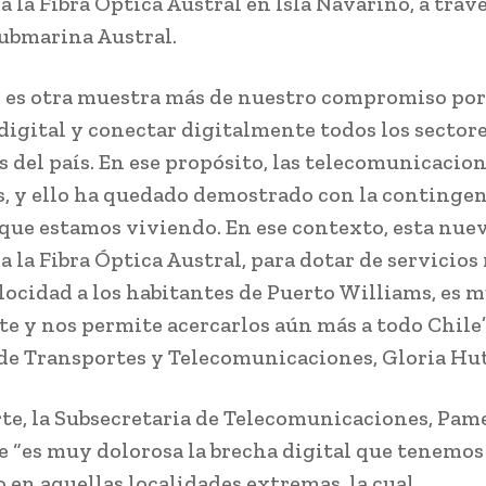
a la Fibra Óptica Austral en Isla Navarino, a trav
ubmarina Austral.
o es otra muestra más de nuestro compromiso por
 digital y conectar digitalmente todos los sectore
es del país. En ese propósito, las telecomunicacio
s, y ello ha quedado demostrado con la continge
 que estamos viviendo. En ese contexto, esta nue
a la Fibra Óptica Austral, para dotar de servicios
elocidad a los habitantes de Puerto Williams, es 
e y nos permite acercarlos aún más a todo Chile”,
de Transportes y Telecomunicaciones, Gloria Hut
rte, la Subsecretaria de Telecomunicaciones, Pame
e “es muy dolorosa la brecha digital que tenemos 
o en aquellas localidades extremas, la cual