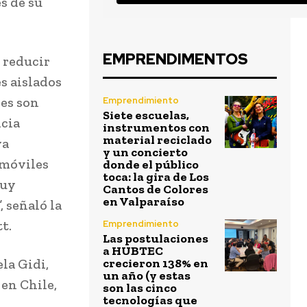
és de su
EMPRENDIMENTOS
 reducir
s aislados
nes son
Emprendimiento
Siete escuelas,
ncia
instrumentos con
material reciclado
va
y un concierto
 móviles
donde el público
toca: la gira de Los
muy
Cantos de Colores
en Valparaíso
 señaló la
t.
Emprendimiento
Las postulaciones
a HUBTEC
la Gidi,
crecieron 138% en
un año (y estas
en Chile,
son las cinco
tecnologías que