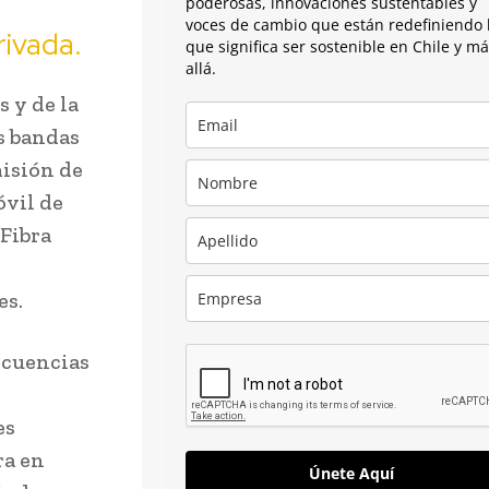
poderosas, innovaciones sustentables y
voces de cambio que están redefiniendo 
rivada.
que significa ser sostenible en Chile y m
allá.
 y de la
s bandas
isión de
óvil de
 Fibra
es.
recuencias
es
ra en
Únete Aquí