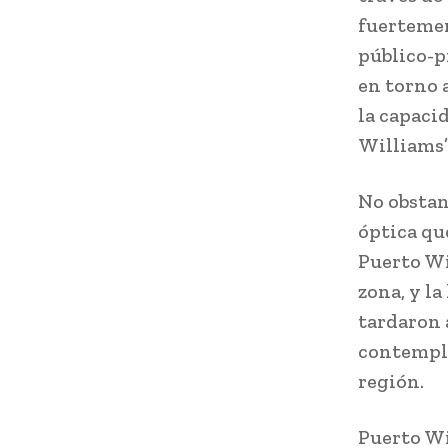
fuertemen
público-p
en torno a
la capaci
Williams”
No obstant
óptica qu
Puerto Wil
zona, y la
tardaron 
contempla
región.
Puerto Wi