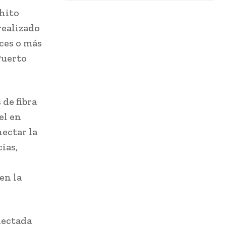
 hito
realizado
eces o más
Puerto
 de fibra
el en
nectar la
ias,
en la
nectada