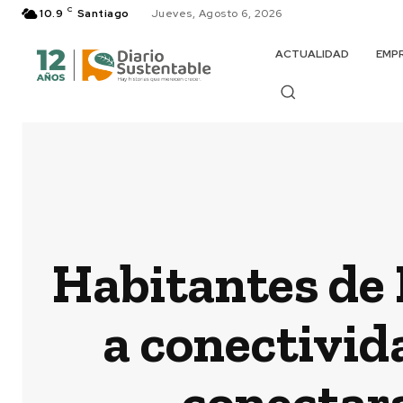
C
10.9
Santiago
Jueves, Agosto 6, 2026
ACTUALIDAD
EMP
Habitantes de
a conectivid
conectars