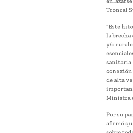
enlazarse 
Troncal S
“Este hit
la brecha
y/o rural
esenciale
sanitaria
conexión 
de alta v
important
Ministra 
Por su pa
afirmó qu
sobre tod