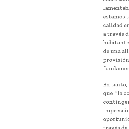
lamentabl
estamos t
calidad en
a través d
habitante
de una al
provisión 
fundament
En tanto,
que “la c
contingen
imprescin
oportunida
través de