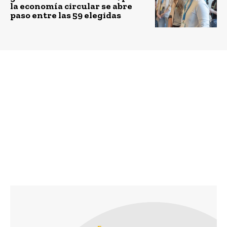
la economía circular se abre
paso entre las 59 elegidas
Previous article
Next article
Pasaporte de ingreso: la
Bio-insumos a base de
innovación que aporta
microorganismos de la
a la trazabilidad Covid
Selva Valdiviana y
en los accesos de las
residuos de la cerveza
empresas con sus
entran al mercado
clientes y proveedores