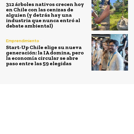
312 árboles nativos crecen hoy
en Chile con las cenizas de
alguien (y detrás hay una
industria que nunca entró al
debate ambiental)
Emprendimiento
Start-Up Chile elige su nueva
generación: la IA domina, pero
la economía circular se abre
paso entre las 59 elegidas
Previous article
Next article
WWF Chile promoverá
Teatro del Lago celebra
soluciones basadas en
el Mes del Arte y la
naturaleza y
Ciencia con una
restauración de paisajes
atractiva oferta online
en dos eventos
virtuales esta semana