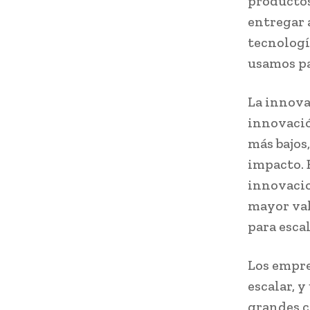
productos
entregar 
tecnologí
usamos pa
La innova
innovació
más bajos,
impacto. 
innovacio
mayor val
para esca
Los empre
escalar, 
grandes c