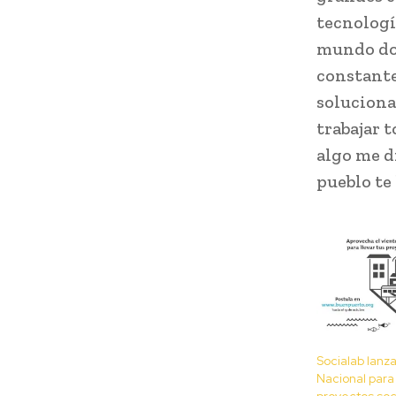
tecnologí
mundo don
constante
soluciona
trabajar 
algo me d
pueblo te 
Socialab lanz
Nacional para
proyectos soc