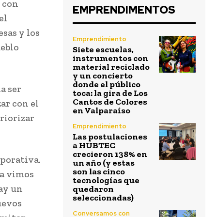
 con
EMPRENDIMENTOS
el
sas y los
Emprendimiento
ueblo
Siete escuelas,
instrumentos con
material reciclado
y un concierto
donde el público
a ser
toca: la gira de Los
Cantos de Colores
ar con el
en Valparaíso
riorizar
Emprendimiento
Las postulaciones
a HUBTEC
crecieron 138% en
rporativa.
un año (y estas
son las cinco
ya vimos
tecnologías que
hay un
quedaron
seleccionadas)
uevos
Conversamos con