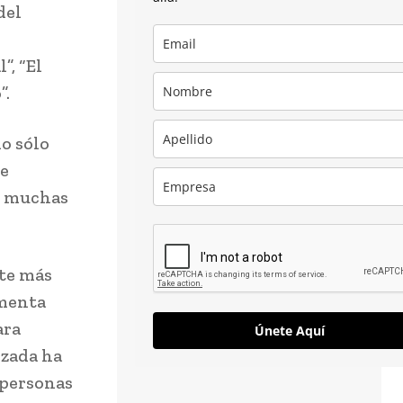
del
”, “El
”.
no sólo
ue
, muchas
nte más
rmenta
ara
Únete Aquí
rzada ha
 personas