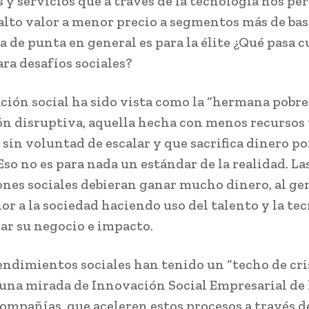
 y servicios que a través de la tecnología nos p
alto valor a menor precio a segmentos más de bas
a de punta en general es para la élite ¿Qué pasa 
ra desafíos sociales?
ción social ha sido vista como la “hermana pobre”
n disruptiva, aquella hecha con menos recursos 
 sin voluntad de escalar y que sacrifica dinero po
Eso no es para nada un estándar de la realidad. La
nes sociales debieran ganar mucho dinero, al ge
or a la sociedad haciendo uso del talento y la te
lar su negocio e impacto.
ndimientos sociales han tenido un “techo de cri
y una mirada de Innovación Social Empresarial de 
ompañías, que aceleren estos procesos a través de