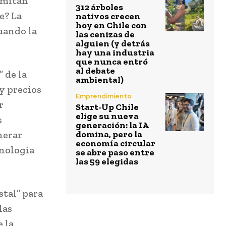
ermitan
312 árboles
e? La
nativos crecen
hoy en Chile con
cuando la
las cenizas de
alguien (y detrás
hay una industria
que nunca entró
al debate
 de la
ambiental)
y precios
Emprendimiento
r
Start-Up Chile
elige su nueva
s
generación: la IA
nerar
domina, pero la
economía circular
cnología
se abre paso entre
las 59 elegidas
stal” para
las
 la