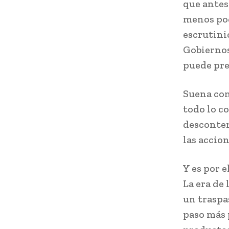
que antes
menos pod
escrutini
Gobiernos
puede pre
Suena com
todo lo co
desconten
las accion
Y es por 
La era de 
un traspa
paso más 