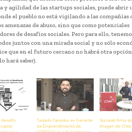
a y agilidad de las startups sociales, puede abrir
de el pueblo no está vigilando a las compañías
s amenazas de abuso, sino que como potenciales
dores de desafíos sociales. Pero para ello, tenem
todos juntos con una mirada social y no sólo econ
ice que en el futuro cercano no habrá otra opción 
lo hará saber).
a desafío
Tadashi Takaoka, ex Gerente
Socialab firma al
 captar
de Emprendimiento de
Imagen de Chile
iales que
CORFO llega a Socialab para
proyectar innovac