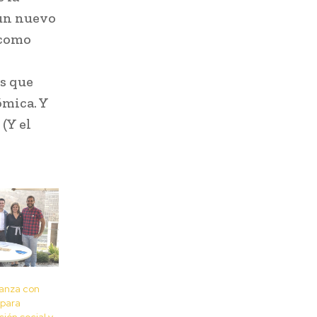
 un nuevo
 como
os que
ómica. Y
(Y el
ianza con
 para
ión social y