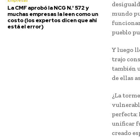
Empresas
desiguald
La CMF aprobó la NCG N.° 572 y
mundo pus
muchas empresas la leen como un
costo (los expertos dicen que ahí
funcionand
está el error)
pueblo pu
Y luego ll
trajo con
también u
de ellas a
¿La torme
vulnerabl
perfecta: 
unificar f
creado es