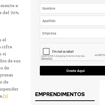
almente a
s del 70%
 el
 cifra
 si
dos de sus
po de
Únete Aquí
presas
o de
suspender
EMPRENDIMENTOS
a.
[2]