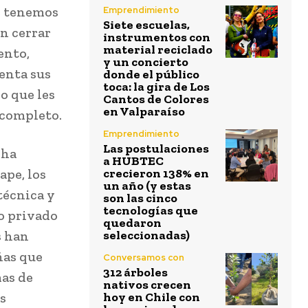
ue tenemos
Emprendimiento
Siete escuelas,
en cerrar
instrumentos con
material reciclado
ento,
y un concierto
enta sus
donde el público
toca: la gira de Los
o que les
Cantos de Colores
en Valparaíso
 completo.
Emprendimiento
Las postulaciones
 ha
a HUBTEC
pe, los
crecieron 138% en
un año (y estas
técnica y
son las cinco
tecnologías que
o privado
quedaron
s han
seleccionadas)
ñas que
Conversamos con
312 árboles
as de
nativos crecen
s
hoy en Chile con