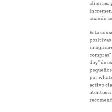
clientes;
incrementa
cuando se
Esta cons
positivas
imaginaro
compras” 
day” de es
pequeños 
por whatsa
activo cl
atentos a
recomend