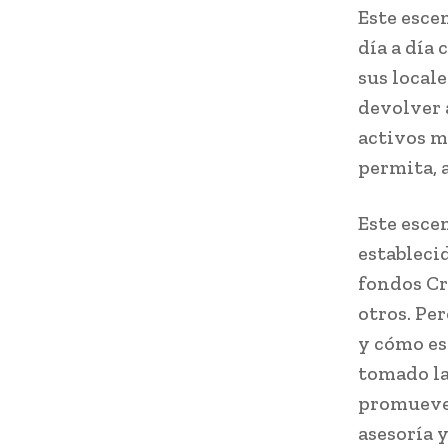
Este esce
día a día 
sus locale
devolver 
activos má
permita, 
Este esce
estableci
fondos Cr
otros. Pe
y cómo es
tomado la
promueven
asesoría 