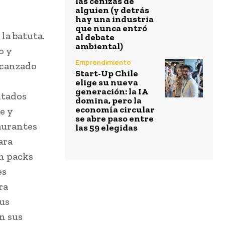
las cenizas de
alguien (y detrás
hay una industria
que nunca entró
la batuta.
al debate
ambiental)
o y
Emprendimiento
lcanzado
Start-Up Chile
elige su nueva
generación: la IA
ltados
domina, pero la
economía circular
e y
se abre paso entre
aurantes
las 59 elegidas
ara
n packs
es
ra
sus
n sus