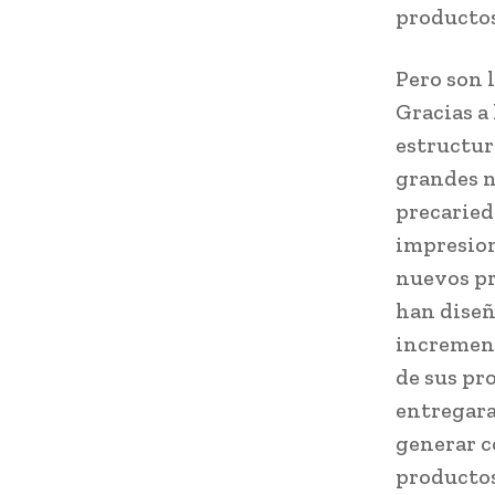
productos
Pero son l
Gracias a 
estructur
grandes n
precaried
impresion
nuevos pr
han diseñ
increment
de sus pr
entregara
generar c
productos