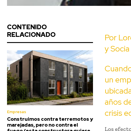
CONTENIDO
RELACIONADO
Por Lor
y Soci
Cuando 
un empr
ubicad
años d
crisis 
Empresas
Construimos contra terremotos y
marejadas, pero no contra el
Los efect
fuego (esta constructora quiere