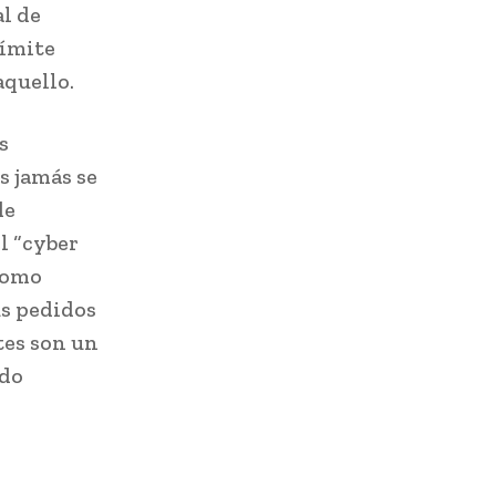
al de
límite
aquello.
s
s jamás se
de
l “cyber
 como
us pedidos
ntes son un
ndo