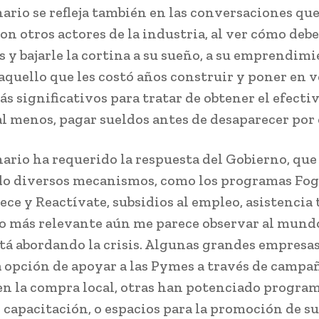
nario se refleja también en las conversaciones q
con otros actores de la industria, al ver cómo deb
s y bajarle la cortina a su sueño, a su emprendimi
aquello que les costó años construir y poner en v
s significativos para tratar de obtener el efectiv
al menos, pagar sueldos antes de desaparecer por
nario ha requerido la respuesta del Gobierno, que
do diversos mecanismos, como los programas Foga
ece y Reactívate, subsidios al empleo, asistencia 
ro más relevante aún me parece observar al mund
tá abordando la crisis. Algunas grandes empresa
 opción de apoyar a las Pymes a través de campa
 la compra local, otras han potenciado program
y capacitación, o espacios para la promoción de su