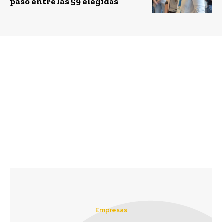
paso entre las 59 elegidas
Previous article
Next article
Fundación
Concurso “Caleta de
Reforestemos lanza
cuentos”: WWF invita a
nueva plataforma web
compartir historias e
que permite plantar
ilustraciones de la
árboles nativos desde
merluza chilena
la casa