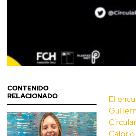
CONTENIDO
RELACIONADO
El encu
Guiller
Circula
Calorio