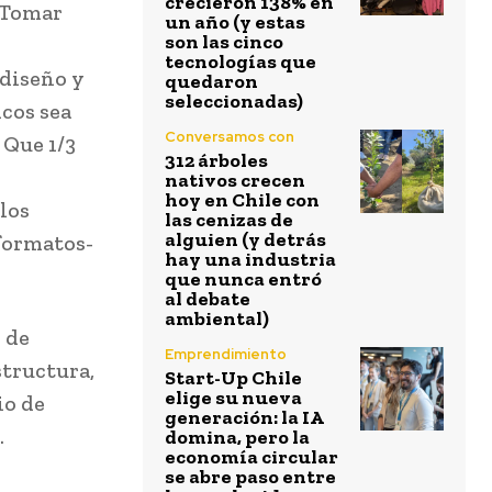
crecieron 138% en
. Tomar
un año (y estas
son las cinco
tecnologías que
ediseño y
quedaron
seleccionadas)
icos sea
Conversamos con
 Que 1/3
312 árboles
nativos crecen
hoy en Chile con
los
las cenizas de
alguien (y detrás
 formatos-
hay una industria
que nunca entró
al debate
ambiental)
 de
Emprendimiento
structura,
Start-Up Chile
elige su nueva
io de
generación: la IA
.
domina, pero la
economía circular
se abre paso entre