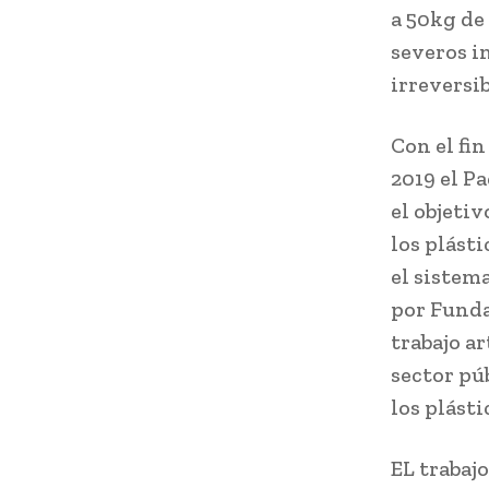
a 50kg de
severos i
irreversi
Con el fin
2019 el Pa
el objeti
los plást
el sistem
por Funda
trabajo a
sector púb
los plásti
EL trabajo