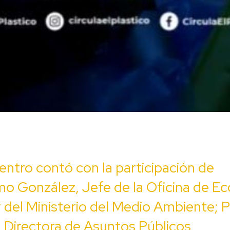
entro contó con la participación de
mo González, Jefe de la Oficina de E
r del Ministerio del Medio Ambiente; 
, Directora de Asuntos Públicos,