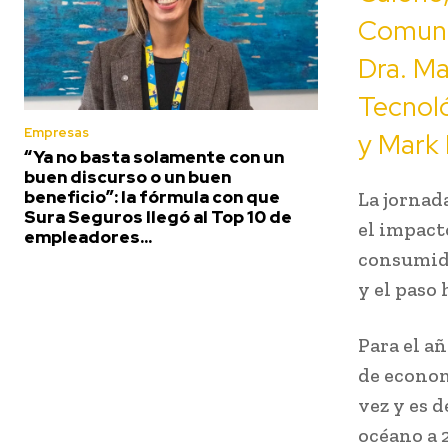
Comuni
Dra. Ma
Tecnoló
Empresas
y Mark 
“Ya no basta solamente con un
buen discurso o un buen
beneficio”: la fórmula con que
La jornad
Sura Seguros llegó al Top 10 de
el impact
empleadores...
consumido
y el paso
Para el añ
de economí
vez y es d
océano a 