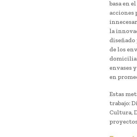
basa en e
acciones 
innecesar
la innova
diseñado p
de los en
domicilia
envases y
en promed
Estas met
trabajo: 
Cultura, 
proyectos