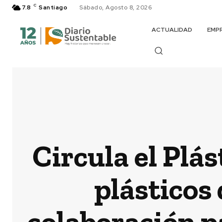
C
7.8
Santiago
Sábado, Agosto 8, 2026
ACTUALIDAD
EMP
Circula el Plá
plásticos 
colaboración p