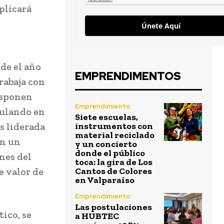
plicará
Únete Aquí
sde el año
EMPRENDIMENTOS
trabaja con
disponen
Emprendimiento
culando en
Siete escuelas,
s liderada
instrumentos con
material reciclado
en un
y un concierto
donde el público
nes del
toca: la gira de Los
e valor de
Cantos de Colores
en Valparaíso
Emprendimiento
Las postulaciones
tico, se
a HUBTEC