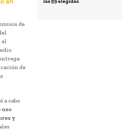
to en
las 59 elegidas
romisos de
del
 el
Medio
 entrega
icación de
as
vó a cabo
o uso
ores y
ales