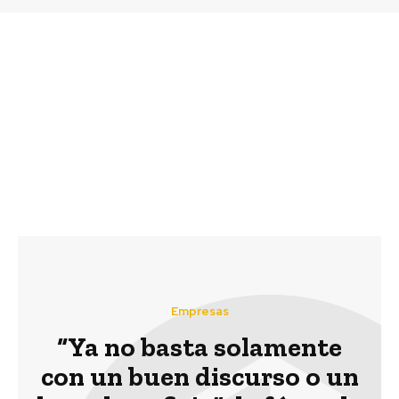
Previous article
Next article
Descubren planeta que
El impacto de los ríos
abre nuevas
atmosféricos en la
posibilidades para
Antártica y el sur de
encontrar mundos
Chile
habitables