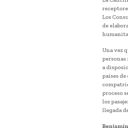
receptore
Los Consu
de elabor
humanita
Una vez q
personas 
a disposi
países de
compatrio
proceso s
los pasaj
llegada de
Benjamín