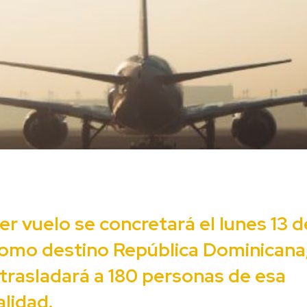
er vuelo se concretará el lunes 13 de
como destino República Dominicana,
trasladará a 180 personas de esa
alidad.