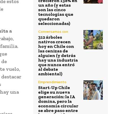
crecieron 138% en
 de estos
un año (y estas
de
son las cinco
tecnologías que
quedaron
seleccionadas)
uita a
Conversamos con
312 árboles
abajo,
nativos crecen
 familia.
hoy en Chile con
las cenizas de
que
alguien (y detrás
hay una industria
s de
que nunca entró
te vuelo,
al debate
ambiental)
 destacar
Emprendimiento
s
Start-Up Chile
 hay una
elige su nueva
generación: la IA
domina, pero la
economía circular
se abre paso entre
países