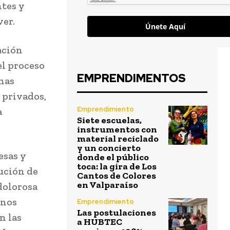
ntes y
ver.
Únete Aquí
ación
el proceso
EMPRENDIMENTOS
onas
 privados,
Emprendimiento
a
Siete escuelas,
instrumentos con
material reciclado
y un concierto
esas y
donde el público
toca: la gira de Los
ución de
Cantos de Colores
en Valparaíso
dolorosa
 nos
Emprendimiento
Las postulaciones
n las
a HUBTEC