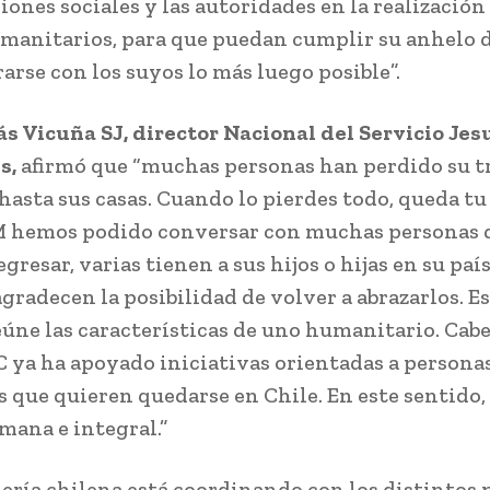
ones sociales y las autoridades en la realización
manitarios, para que puedan cumplir su anhelo 
arse con los suyos lo más luego posible”.
s Vicuña SJ,
director Nacional del Servicio Jes
s,
afirmó que “muchas personas han perdido su tr
hasta sus casas. Cuando lo pierdes todo, queda tu
 hemos podido conversar con muchas personas 
gresar, varias tienen a sus hijos o hijas en su paí
gradecen la posibilidad de volver a abrazarlos. Es
úne las características de uno humanitario. Cabe
C ya ha apoyado iniciativas orientadas a persona
 que quieren quedarse en Chile. En este sentido,
mana e integral.”
lería chilena está coordinando con los distintos 