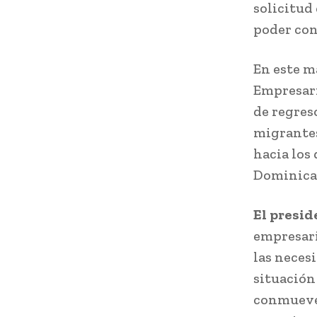
solicitud
poder con
En este m
Empresari
de regres
migrantes
hacia los
Dominican
El presid
empresari
las neces
situación
conmueve 