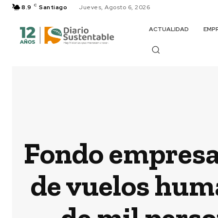
C
8.9
Santiago
Jueves, Agosto 6, 2026
ACTUALIDAD
EMP
Fondo empresar
de vuelos huma
de mil perso