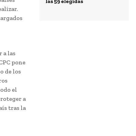
las 59 elegidas
alizar.
cargados
 a las
a CPC pone
o de los
ros
odo el
proteger a
ís tras la