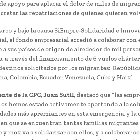
 de apoyo para aplacar el dolor de miles de migra
cretar las repatriaciones de quienes quieren vol
arco y bajo la causa SiEmpre-Solidaridad e Innov
al, el fondo empresarial accedió a colaborar con 
o a sus países de origen de alrededor de mil pers
, a través del financiamiento de 6 vuelos chárter
 destinos solicitados por los migrantes: Repúblic
a, Colombia, Ecuador, Venezuela, Cuba y Haití.
ente de la CPC, Juan Sutil,
destacó que “las empr
os hemos estado activamente aportando a la sol
idades más apremiantes en esta emergencia, y la 
 en que se encuentran tantas familias migrantes
y motiva a solidarizar con ellos, y a colaborar co