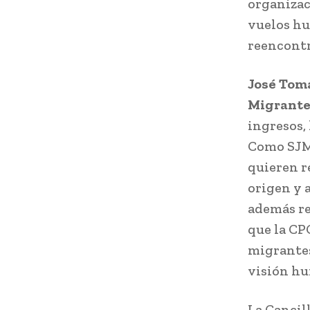
organizaci
vuelos hu
reencontr
José Tomá
Migrante
ingresos, 
Como SJM
quieren re
origen y a
además re
que la CP
migrantes
visión hu
La Cancil