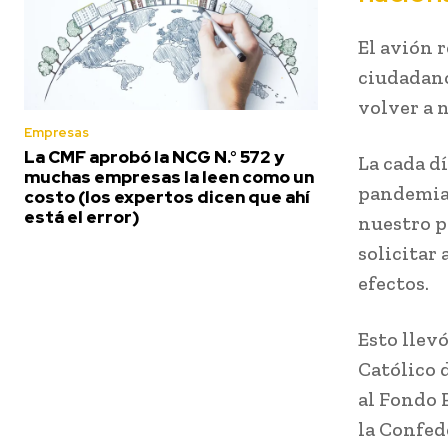
El avión 
ciudadano
volver a n
Empresas
La CMF aprobó la NCG N.° 572 y
La cada d
muchas empresas la leen como un
pandemia,
costo (los expertos dicen que ahí
está el error)
nuestro p
solicitar
efectos.
Esto llevó
Católico 
al Fondo 
la Confed