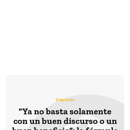
Previous article
Next article
Siemens Minerals
Aprende a cómo
Week: expertos
financiar tu proyecto
internacionales y
de videojuego
locales presentan las
tendencias mundiales
en digitalización
minera