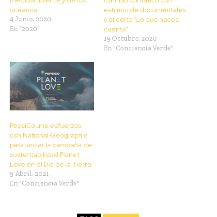
medioambiente y de los
Cambio Climático con
océanos
estreno de documentales
4 Junio, 2020
y el corto “Lo que haces
En "2020"
cuenta”
19 Octubre, 2020
En "Conciencia Verde"
PepsiCo une esfuerzos
con National Geographic
para lanzar la campaña de
sustentabilidad Planet
Love en el Día de la Tierra
9 Abril, 2021
En "Conciencia Verde"