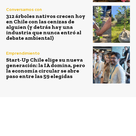
Conversamos con
312 árboles nativos crecen hoy
en Chile con las cenizas de
alguien (y detrás hay una
industria que nunca entró al
debate ambiental)
Emprendimiento
Start-Up Chile elige su nueva
generación: la IA domina, pero
la economía circular se abre
paso entre las 59 elegidas
Previous article
Next article
Emprendedoras de
Plástico circular:
Caldera y Rapa Nui son
convertirse en nuevos
las ganadoras del
productos sin perder
concurso Mujer
sus propiedades