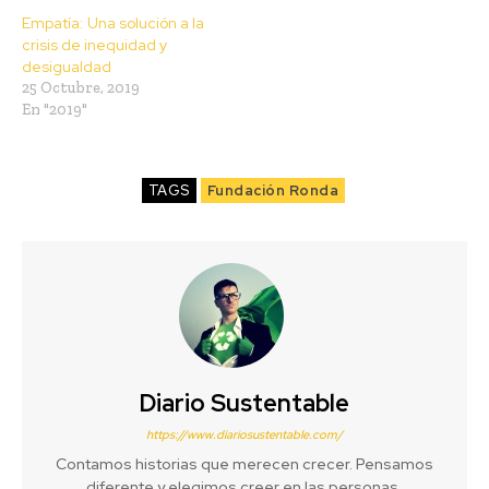
Empatía: Una solución a la
crisis de inequidad y
desigualdad
25 Octubre, 2019
En "2019"
TAGS
Fundación Ronda
Diario Sustentable
https://www.diariosustentable.com/
Contamos historias que merecen crecer. Pensamos
diferente y elegimos creer en las personas,