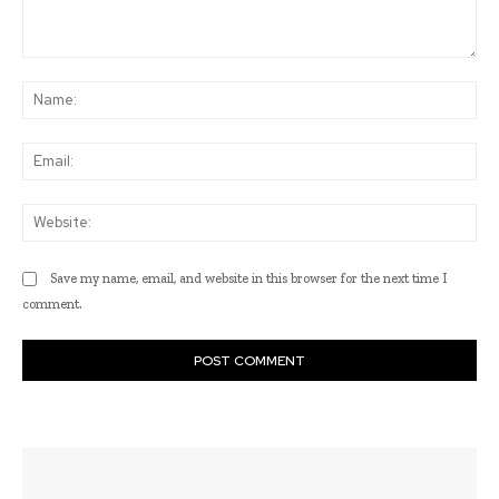
Comment:
Na
Ema
Web
Save my name, email, and website in this browser for the next time I
comment.