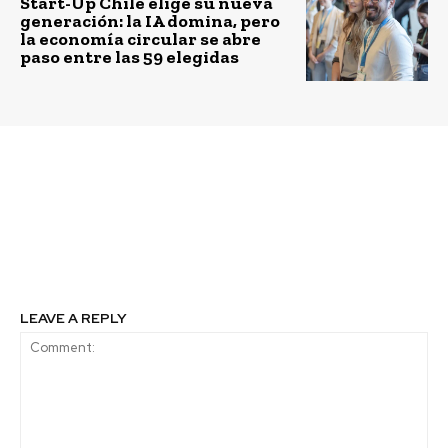
Start-Up Chile elige su nueva
generación: la IA domina, pero
la economía circular se abre
paso entre las 59 elegidas
Previous article
Next article
60 alojamientos
Ministra Schmidt
competirán por ser los
encabeza lanzamiento
más sustentables de la
de La Hora del Código
Región Metropolitana
COP25Chile
LEAVE A REPLY