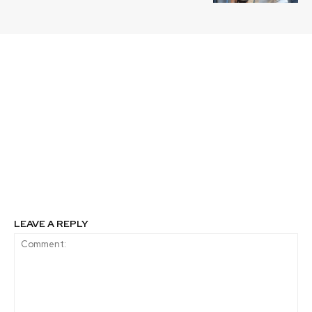
Previous article
Next article
Lanzan serie
Gobierno lanza
documental
plataforma para que los
“ACTIVATE” para
ciudadanos se
generar conciencia
comprometan con
sobre problemáticas
acciones concretas para
mundiales como,
enfrentar el cambio
extrema pobreza,
climático en el
desigualdad y
contexto de la COP 25
contaminación
LEAVE A REPLY