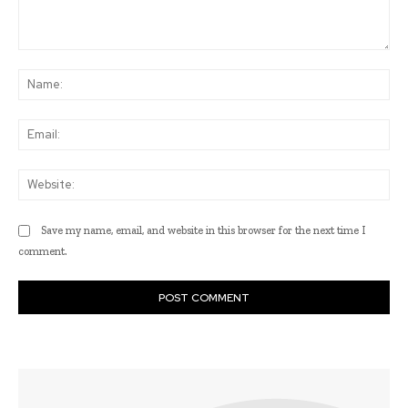
Comment:
Na
Ema
Web
Save my name, email, and website in this browser for the next time I
comment.