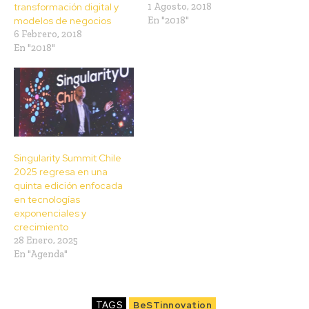
transformación digital y
1 Agosto, 2018
modelos de negocios
En "2018"
6 Febrero, 2018
En "2018"
Singularity Summit Chile
2025 regresa en una
quinta edición enfocada
en tecnologías
exponenciales y
crecimiento
28 Enero, 2025
En "Agenda"
TAGS
BeSTinnovation