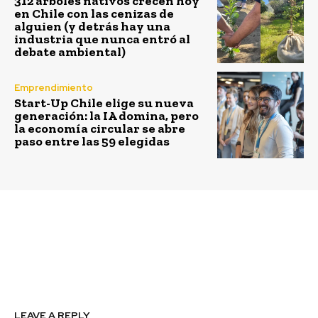
312 árboles nativos crecen hoy
en Chile con las cenizas de
alguien (y detrás hay una
industria que nunca entró al
debate ambiental)
Emprendimiento
Start-Up Chile elige su nueva
generación: la IA domina, pero
la economía circular se abre
paso entre las 59 elegidas
Previous article
Next article
Travieso: reciclaje,
Unicornios: de la
ahorro y moda para
fantasía a la realidad
niños
LEAVE A REPLY