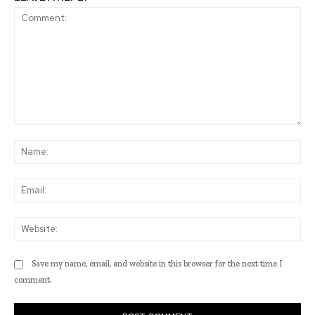
Comment:
Na
Ema
Web
Save my name, email, and website in this browser for the next time I
comment.