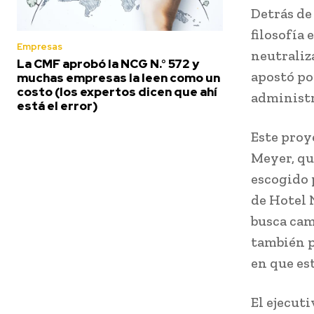
Detrás de
filosofía
Empresas
neutraliz
La CMF aprobó la NCG N.° 572 y
apostó po
muchas empresas la leen como un
costo (los expertos dicen que ahí
administr
está el error)
Este proy
Meyer, que
escogido 
de Hotel 
busca cam
también p
en que es
El ejecut