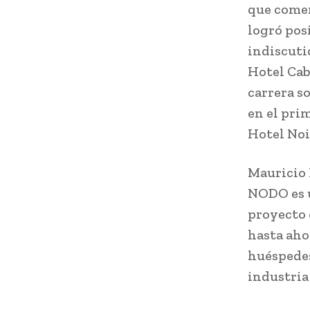
que comen
logró pos
indiscuti
Hotel Cab
carrera s
en el prim
Hotel Noi
Mauricio 
NODO es u
proyecto 
hasta aho
huéspedes
industria