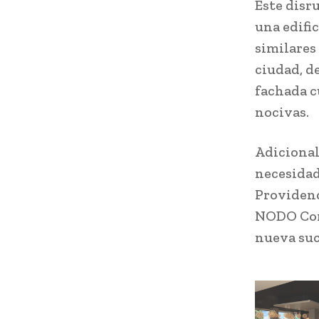
Este disr
una edifi
similares
ciudad, d
fachada c
nocivas.
Adicional
necesidad
Providen
NODO Con
nueva suc