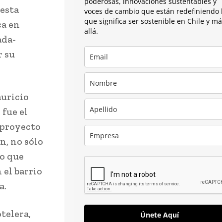
poderosas, innovaciones sustentables y
 esta
voces de cambio que están redefiniendo 
que significa ser sostenible en Chile y m
ca en
allá.
ada-
r su
auricio
 fue el
 proyecto
n, no sólo
no que
 el barrio
a.
otelera,
Únete Aquí