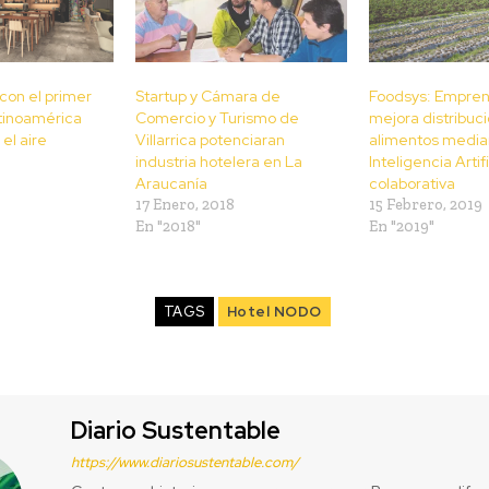
 con el primer
Startup y Cámara de
Foodsys: Empren
atinoamérica
Comercio y Turismo de
mejora distribuc
 el aire
Villarrica potenciaran
alimentos media
industria hotelera en La
Inteligencia Artifi
Araucanía
colaborativa
17 Enero, 2018
15 Febrero, 2019
En "2018"
En "2019"
TAGS
Hotel NODO
Diario Sustentable
https://www.diariosustentable.com/