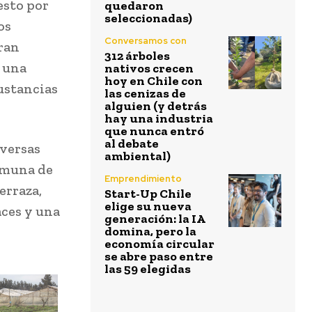
esto por
quedaron
seleccionadas)
os
Conversamos con
ran
312 árboles
n una
nativos crecen
hoy en Chile con
ustancias
las cenizas de
alguien (y detrás
hay una industria
que nunca entró
al debate
iversas
ambiental)
omuna de
Emprendimiento
erraza,
Start-Up Chile
elige su nueva
ces y una
generación: la IA
domina, pero la
economía circular
se abre paso entre
las 59 elegidas