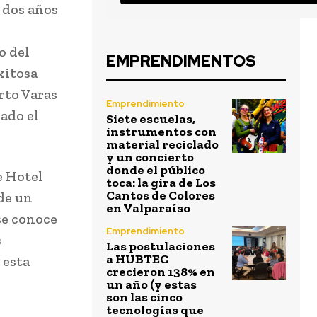
 dos años
o del
EMPRENDIMENTOS
xitosa
rto Varas
Emprendimiento
rado el
Siete escuelas,
instrumentos con
material reciclado
y un concierto
donde el público
e Hotel
toca: la gira de Los
Cantos de Colores
de un
en Valparaíso
se conoce
Emprendimiento
s
Las postulaciones
a HUBTEC
 esta
crecieron 138% en
un año (y estas
son las cinco
tecnologías que