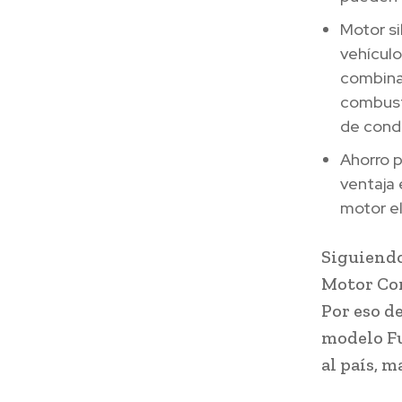
Motor si
vehícul
combina
combust
de cond
Ahorro p
ventaja 
motor el
Siguiendo
Motor Com
Por eso de
modelo Fu
al país, 