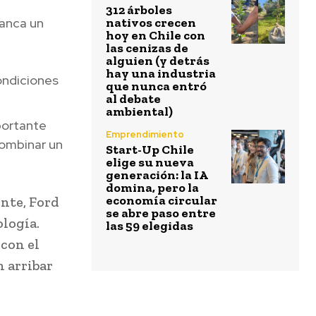
312 árboles
ranca un
nativos crecen
hoy en Chile con
a
las cenizas de
alguien (y detrás
hay una industria
ndiciones
que nunca entró
al debate
ambiental)
mportante
Emprendimiento
combinar un
Start-Up Chile
elige su nueva
generación: la IA
domina, pero la
economía circular
nte, Ford
se abre paso entre
ología.
las 59 elegidas
 con el
n arribar