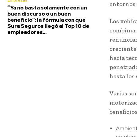
Empresas
entornos 
“Ya no basta solamente con un
buen discurso o un buen
beneficio”: la fórmula con que
Los vehíc
Sura Seguros llegó al Top 10 de
combinar 
empleadores...
renunciar
creciente
hacia tec
penetrado
hasta los
Varias so
motorizac
beneficio
Ambiente
combina