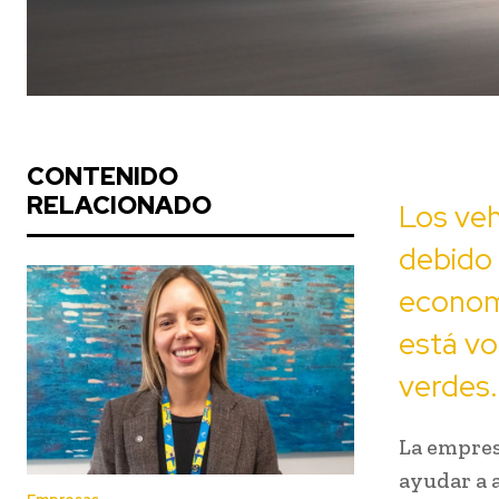
CONTENIDO
RELACIONADO
Los veh
debido 
economí
está vo
verdes.
La empres
ayudar a 