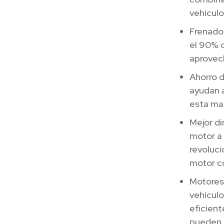
vehículo
Frenado 
el 90% d
aprovech
Ahorro d
ayudan a
esta ma
Mejor di
motor a 
revoluci
motor c
Motores
vehícul
eficient
pueden 