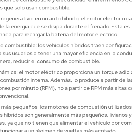
s que solo usan combustible.
regenerativo: en un auto híbrido, el motor eléctrico c
e la energía que se disipa durante el frenado. Esta es
ada para recargar la batería del motor eléctrico.
e combustible: los vehículos híbridos traen configura
 sus usuarios a tener una mayor eficiencia en la cond
nera, reducir el consumo de combustible.
námica: el motor eléctrico proporciona un torque adicio
combustión interna. Además, lo produce a partir de la
ones por minuto (RPM), no a partir de RPM más altas 
onvencional.
 más pequeños: los motores de combustión utilizados 
os híbridos son generalmente más pequeños, livianos 
es, ya que no tienen que alimentar el vehículo por com
funcionar a un régimen de vueltas más acotado.