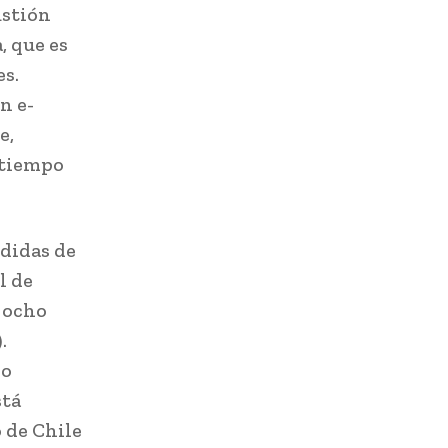
ustión
, que es
es.
n e-
e,
 tiempo
didas de
l de
y ocho
.
do
stá
 de Chile