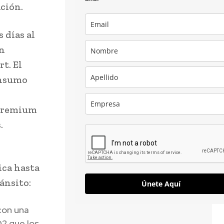
ción.
 días al
in
t. El
onsumo
 premium
s.
ica hasta
ánsito:
Únete Aquí
con una
2 que los