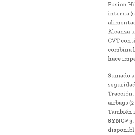
Fusion Hí
interna (s
alimentad
Alcanza u
CVT conti
combina l
hace impe
Sumado a 
seguridad
Tracción,
airbags (2
También i
SYNC
®
3
disponibl