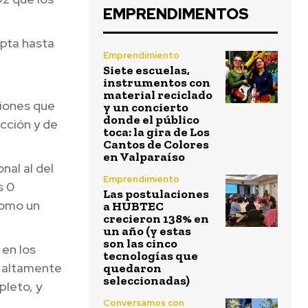
EMPRENDIMENTOS
apta hasta
Emprendimiento
Siete escuelas,
instrumentos con
material reciclado
ciones que
y un concierto
donde el público
ucción y de
toca: la gira de Los
Cantos de Colores
en Valparaíso
nal al del
Emprendimiento
s 0
Las postulaciones
como un
a HUBTEC
crecieron 138% en
un año (y estas
son las cinco
en los
tecnologías que
y altamente
quedaron
seleccionadas)
pleto, y
Conversamos con