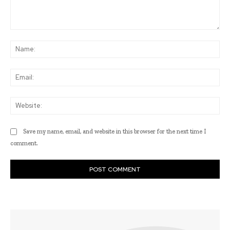
Comment:
Na
Ema
Web
Save my name, email, and website in this browser for the next time I
comment.