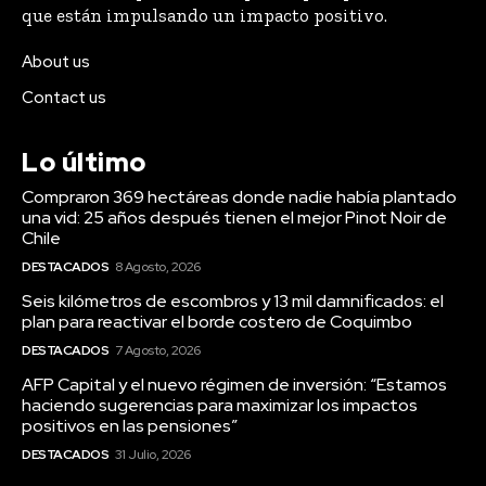
Lo último
Compraron 369 hectáreas donde nadie había plantado
una vid: 25 años después tienen el mejor Pinot Noir de
Chile
DESTACADOS
8 Agosto, 2026
Seis kilómetros de escombros y 13 mil damnificados: el
plan para reactivar el borde costero de Coquimbo
DESTACADOS
7 Agosto, 2026
AFP Capital y el nuevo régimen de inversión: “Estamos
haciendo sugerencias para maximizar los impactos
positivos en las pensiones”
DESTACADOS
31 Julio, 2026
Lo más visto
Los parques de la precordillera de Santiago infiltraron
10.400 m³ de agua lluvia en diez días (y el mérito es de
zanjas excavadas a...