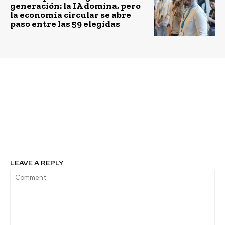
generación: la IA domina, pero
la economía circular se abre
paso entre las 59 elegidas
Previous article
Next article
Nanofix: primer “súper”
Se abren las
alimento líquido hecho
postulaciones al
en base a cúrcuma
Premio L´Oréal Chile –
UNESCO For Women in
Science 2019
LEAVE A REPLY