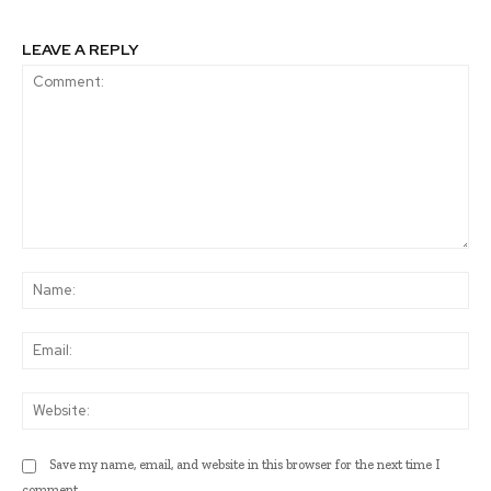
LEAVE A REPLY
Comment:
Na
Ema
Web
Save my name, email, and website in this browser for the next time I
comment.