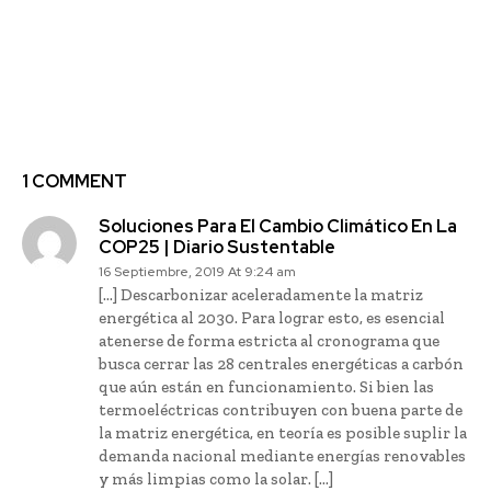
Previous article
Next article
Nuevo Reporte de
Ocho medidas urgentes
Sostenibilidad
para preservar el buen
presenta Blumar
funcionamiento del
Seafoods
océano, imprescindible
para la vida del planeta
1 COMMENT
Soluciones Para El Cambio Climático En La
COP25 | Diario Sustentable
16 Septiembre, 2019 At 9:24 am
[…] Descarbonizar aceleradamente la matriz
energética al 2030. Para lograr esto, es esencial
atenerse de forma estricta al cronograma que
busca cerrar las 28 centrales energéticas a carbón
que aún están en funcionamiento. Si bien las
termoeléctricas contribuyen con buena parte de
la matriz energética, en teoría es posible suplir la
demanda nacional mediante energías renovables
y más limpias como la solar. […]