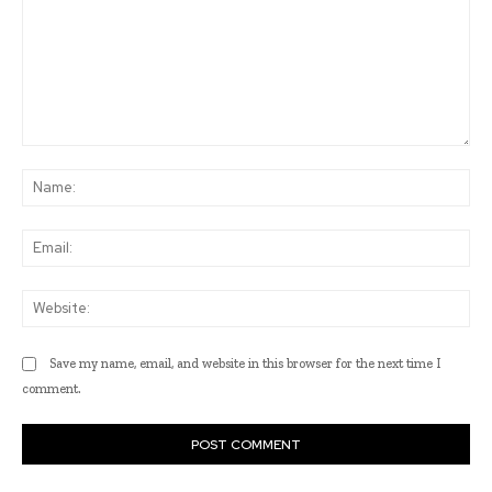
Comment:
Na
Ema
Web
Save my name, email, and website in this browser for the next time I
comment.