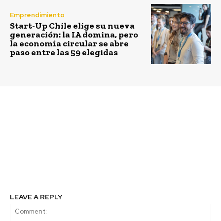
Emprendimiento
Start-Up Chile elige su nueva
generación: la IA domina, pero
la economía circular se abre
paso entre las 59 elegidas
Previous article
Next article
Misiones de Rengo
Reutilización de aguas
lanza quinta versión de
tratadas y reciclar
su concurso “El Poder
relaves: las
de Creer”
innovadoras ideas para
hacer la minería más
sustentable
LEAVE A REPLY