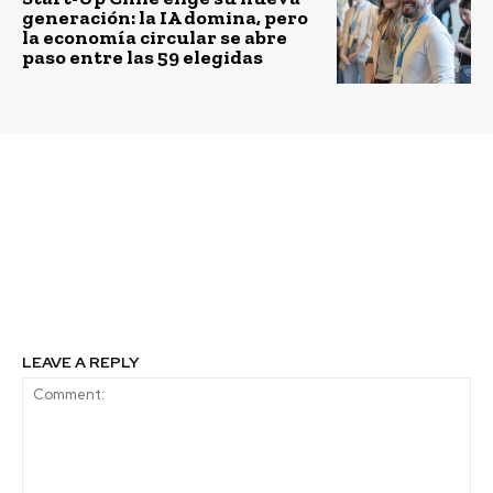
generación: la IA domina, pero
la economía circular se abre
paso entre las 59 elegidas
Previous article
Next article
Ford Motor Company
Plantean reconversión
reflexiona sobre 20 años
de termoeléctricas a
de sostenibilidad con
carbón gracias energías
nuevos objetivos de
renovables
futuro
LEAVE A REPLY