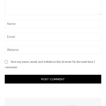
Comment:
Na
Ema
Web
Save my name, email, and website in this browser for the next time I
comment.