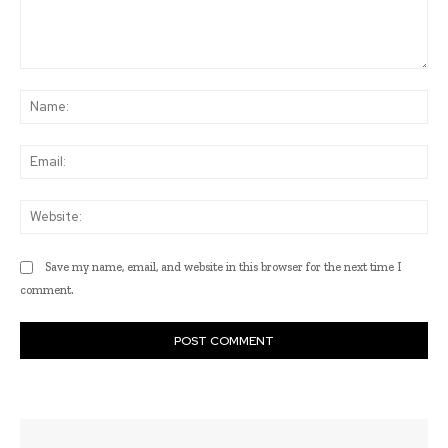
Comment:
Na
Ema
Web
Save my name, email, and website in this browser for the next time I
comment.