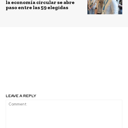
la economía circular se abre
paso entre las 59 elegidas
Previous article
Next article
VSPT Wine Group
Aerolínea premiará con
sobresale por segundo
descuentos a todos los
año consecutivo como
ciclistas que usen la
una de las compañías
aplicación Strava
líderes en Chile en
impulsar la cultura
creativa e innovadora
LEAVE A REPLY