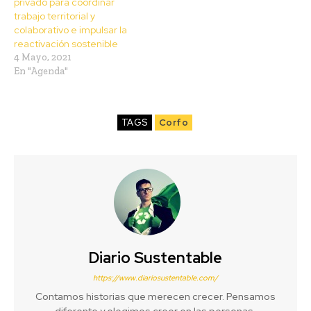
privado para coordinar
trabajo territorial y
colaborativo e impulsar la
reactivación sostenible
4 Mayo, 2021
En "Agenda"
TAGS
Corfo
Diario Sustentable
https://www.diariosustentable.com/
Contamos historias que merecen crecer. Pensamos
diferente y elegimos creer en las personas,