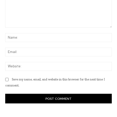
Comment:
Na
Ema
Web
Save my name, email, and website in this browser for the next time I
comment.