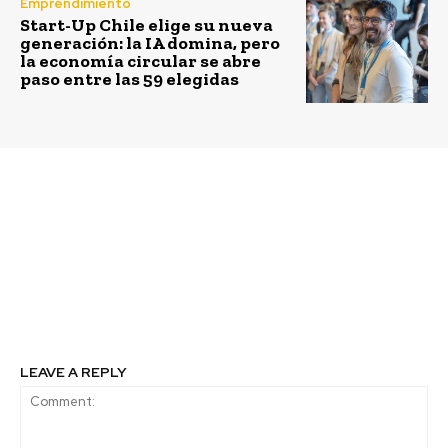
Emprendimiento
Start-Up Chile elige su nueva
generación: la IA domina, pero
la economía circular se abre
paso entre las 59 elegidas
Previous article
Next article
Enel Chile y filiales
Volcán obtiene premio
recibieron la
Empresa Sostenible
certificación del
CChC 2019
Modelo de Prevención
de Riesgos Penales
(MPRP)
LEAVE A REPLY