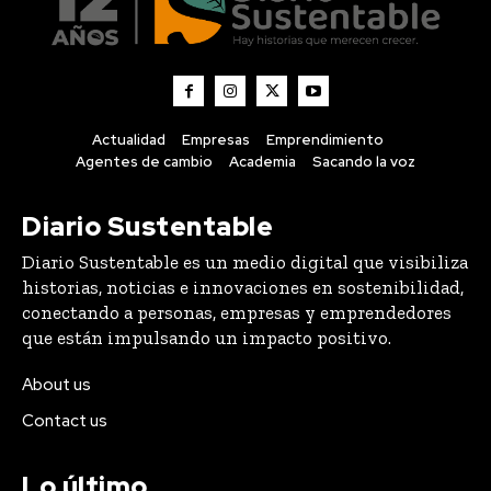
Actualidad
Empresas
Emprendimiento
Agentes de cambio
Academia
Sacando la voz
Diario Sustentable
Diario Sustentable es un medio digital que visibiliza
historias, noticias e innovaciones en sostenibilidad,
conectando a personas, empresas y emprendedores
que están impulsando un impacto positivo.
About us
Contact us
Lo último
Compraron 369 hectáreas donde nadie había plantado
una vid: 25 años después tienen el mejor Pinot Noir de
Chile
DESTACADOS
8 Agosto, 2026