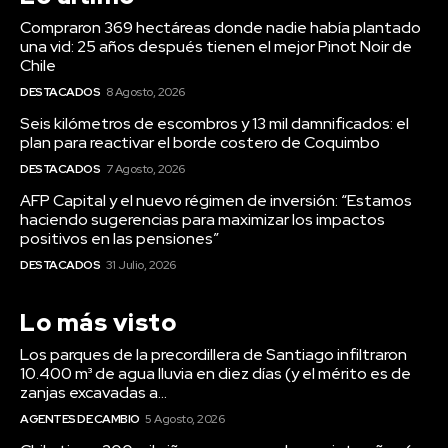
Seis kilómetros de escombros y 13 mil damnificados: el
plan para reactivar el borde costero de Coquimbo
DESTACADOS
7 Agosto, 2026
AFP Capital y el nuevo régimen de inversión: “Estamos
haciendo sugerencias para maximizar los impactos
positivos en las pensiones”
DESTACADOS
31 Julio, 2026
Lo más visto
Los parques de la precordillera de Santiago infiltraron
10.400 m³ de agua lluvia en diez días (y el mérito es de
zanjas excavadas a...
AGENTES DE CAMBIO
5 Agosto, 2026
Chile tiene 300 mil niños menos que hace siete años (y
uno de cada cuatro menores de 5 años sigue bajo la
línea de...
AGENTES DE CAMBIO
3 Agosto, 2026
8 de cada 10 niños mejoró su velocidad lectora en nueve