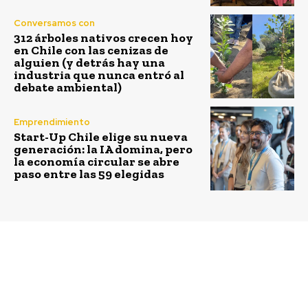
Conversamos con
312 árboles nativos crecen hoy
en Chile con las cenizas de
alguien (y detrás hay una
industria que nunca entró al
debate ambiental)
Emprendimiento
Start-Up Chile elige su nueva
generación: la IA domina, pero
la economía circular se abre
paso entre las 59 elegidas
Previous article
Next article
ONU Medio Ambiente
¿Qué hacer si veo a una
trabajará para
persona en situación de
establecer estándares
calle en evidente