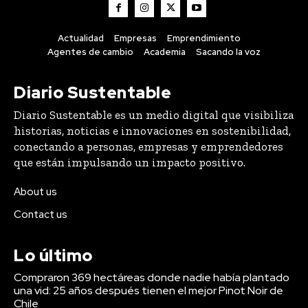
Diario Sustentable
Diario Sustentable es un medio digital que visibiliza
historias, noticias e innovaciones en sostenibilidad,
conectando a personas, empresas y emprendedores
que están impulsando un impacto positivo.
About us
Contact us
Lo último
Compraron 369 hectáreas donde nadie había plantado
una vid: 25 años después tienen el mejor Pinot Noir de
Chile
DESTACADOS
8 Agosto, 2026
Seis kilómetros de escombros y 13 mil damnificados: el
plan para reactivar el borde costero de Coquimbo
DESTACADOS
7 Agosto, 2026