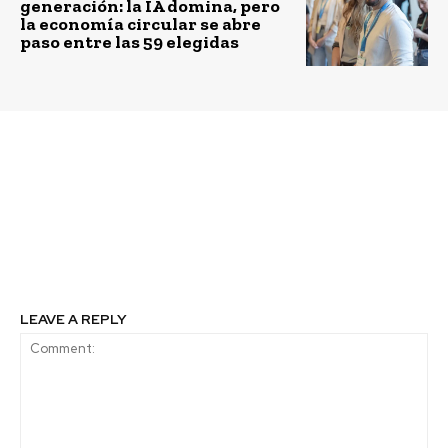
generación: la IA domina, pero
la economía circular se abre
paso entre las 59 elegidas
Previous article
Next article
15 mil millones de
Alumnos de Duoc UC
litros de agua han sido
realizarán
purificados a través del
levantamiento de
programa “Agua Limpia
planes de emergencia
para los Niños” de P&G
en Santiago Centro
LEAVE A REPLY