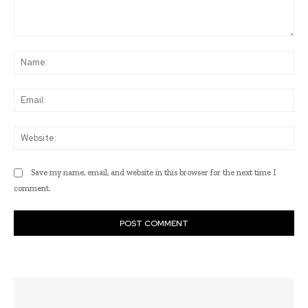
Comment:
Na
Ema
Web
Save my name, email, and website in this browser for the next time I
comment.