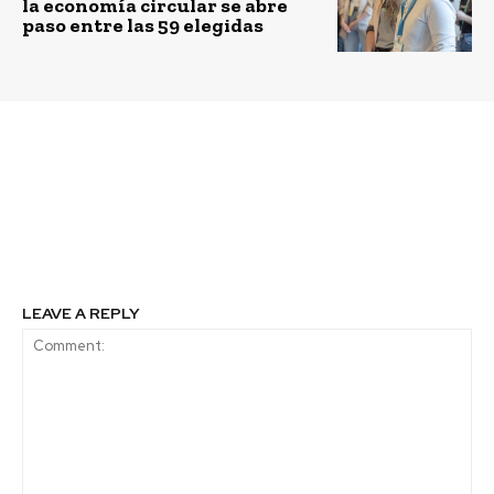
la economía circular se abre
paso entre las 59 elegidas
Previous article
Next article
Taller gratuito para
Día Internacional de la
profesores: MIM llevará
Tierra
los eclipses a la sala de
clases
LEAVE A REPLY