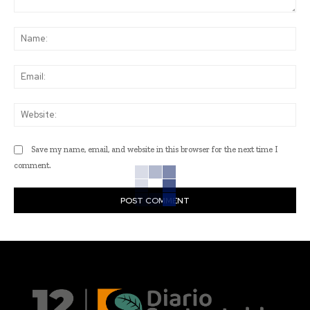
Comment:
Na
Ema
Web
Save my name, email, and website in this browser for the next time I
comment.