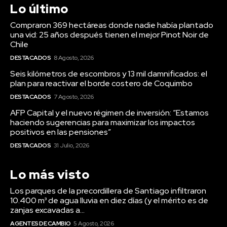
DESTACADOS
8 Agosto, 2026
Seis kilómetros de escombros y 13 mil damnificados: el
plan para reactivar el borde costero de Coquimbo
DESTACADOS
7 Agosto, 2026
AFP Capital y el nuevo régimen de inversión: “Estamos
haciendo sugerencias para maximizar los impactos
positivos en las pensiones”
DESTACADOS
31 Julio, 2026
Lo más visto
Los parques de la precordillera de Santiago infiltraron
10.400 m³ de agua lluvia en diez días (y el mérito es de
zanjas excavadas a...
AGENTES DE CAMBIO
5 Agosto, 2026
Chile tiene 300 mil niños menos que hace siete años (y
uno de cada cuatro menores de 5 años sigue bajo la
línea de...
AGENTES DE CAMBIO
3 Agosto, 2026