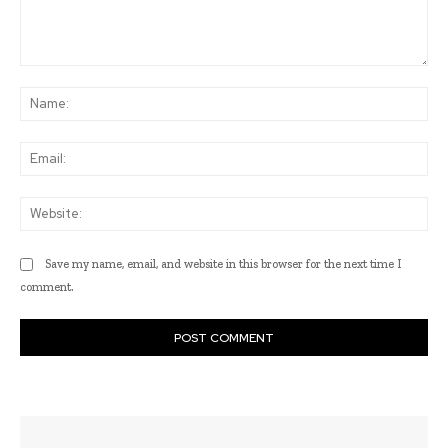
Comment:
Na
Ema
Web
Save my name, email, and website in this browser for the next time I
comment.