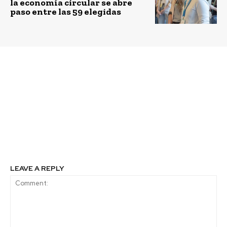
la economía circular se abre
paso entre las 59 elegidas
Previous article
Next article
“Vaquitas Felices” de
Crean sistema de
Mondelēz buscan
capacitación que saca
sensibilizar a la
partido a los “tiempos
comunidad en el Día
muertos” en las
Mundial de
empresas
Concientización sobre
el Autismo
LEAVE A REPLY