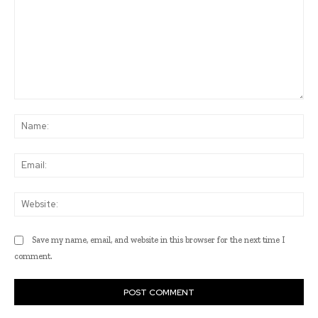
Comment:
Na
Ema
Web
Save my name, email, and website in this browser for the next time I
comment.