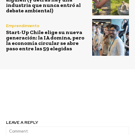
industria que nunca entró al
debate ambiental)
Emprendimiento
Start-Up Chile elige su nueva
generación: la IA domina, pero
la economía circular se abre
paso entre las 59 elegidas
Previous article
Next article
Inicia inscripción para
Torres del Paine dio
la 7ª versión de Asado
inicio a la temporada
Emprendedores en 3M
de invierno
LEAVE A REPLY