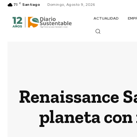
C
7.1
Santiago
Domingo, Agosto 9, 2026
ACTUALIDAD
EMP
Renaissance Sa
planeta con 