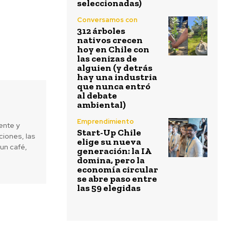
seleccionadas)
Conversamos con
312 árboles
nativos crecen
hoy en Chile con
las cenizas de
alguien (y detrás
hay una industria
que nunca entró
al debate
ambiental)
Emprendimiento
ente y
Start-Up Chile
iones, las
elige su nueva
un café,
generación: la IA
domina, pero la
economía circular
se abre paso entre
las 59 elegidas