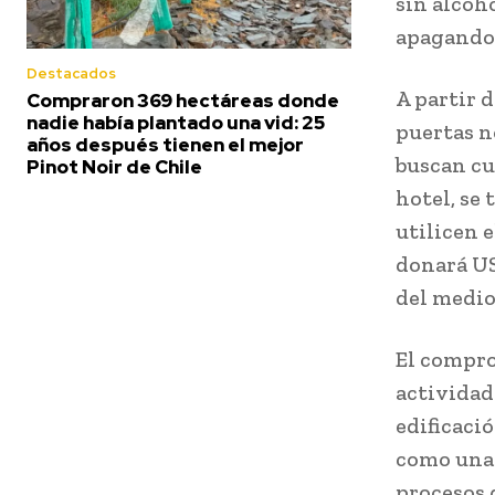
sin alcoh
apagando 
Destacados
A partir d
Compraron 369 hectáreas donde
nadie había plantado una vid: 25
puertas n
años después tienen el mejor
buscan cu
Pinot Noir de Chile
hotel, se 
utilicen 
donará US
del medi
El compro
actividad
edificació
como una 
procesos 