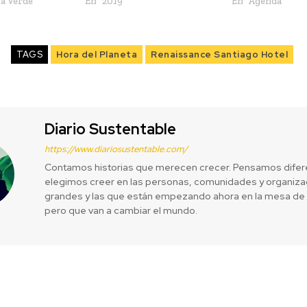
a Verde"
En "2019"
En "Agenda"
TAGS
Hora del Planeta
Renaissance Santiago Hotel
Diario Sustentable
https://www.diariosustentable.com/
Contamos historias que merecen crecer. Pensamos difer
elegimos creer en las personas, comunidades y organizac
grandes y las que están empezando ahora en la mesa de 
pero que van a cambiar el mundo.