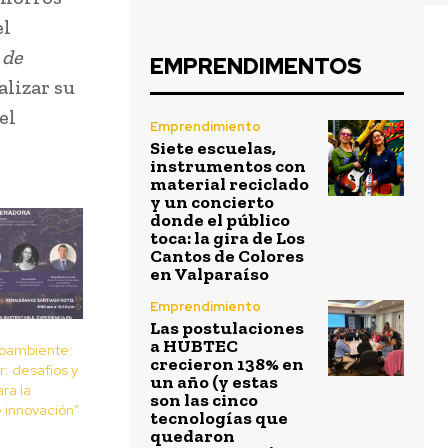
el
 de
EMPRENDIMENTOS
alizar su
el
Emprendimiento
Siete escuelas,
instrumentos con
material reciclado
y un concierto
donde el público
toca: la gira de Los
Cantos de Colores
en Valparaíso
Emprendimiento
Las postulaciones
a HUBTEC
oambiente:
crecieron 138% en
: desafíos y
un año (y estas
ra la
son las cinco
e innovación”
tecnologías que
quedaron