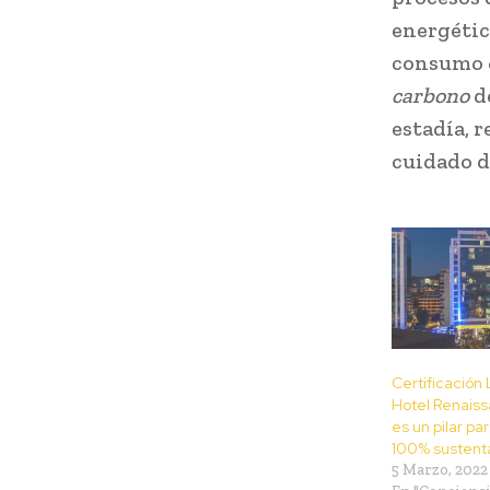
energético
consumo d
carbono
de
estadía, 
cuidado d
Certificación
Hotel Renais
es un pilar pa
100% sustent
5 Marzo, 2022