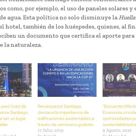
s como, por ejemplo, el uso de paneles solares y 
e agua. Esta política no solo disminuye la
Huella
l hotel, también de los huéspedes, quienes, al fin
reciben un documento que certifica el aporte para 
e la naturaleza.
 Leed Gold de
Renaissance Santiago
“Encuentro Medi
sance Santiago
destaca la importancia de
Economía circular
ra ser un lugar
edificaciones sustentables a
oportunidades pa
able
través de seminario gratuito
sustentabilidad 
17 Julio, 2019
9 Agosto, 2022