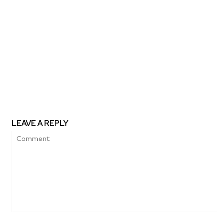
Previous article
Comienza proceso de postula
premiar las mejores prácticas de 
en las empresas
LEAVE A REPLY
Comment: