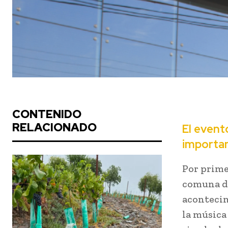
CONTENIDO
RELACIONADO
El event
importan
Por prime
comuna de
acontecim
la música 