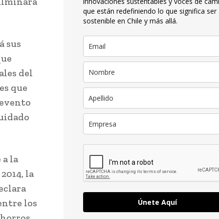
ulminará
innovaciones sustentables y voces de cam
que están redefiniendo lo que significa ser
sostenible en Chile y más allá.
rá sus
que
ales del
nes que
 evento
cuidado
a la
2014, la
eclara
entre los
Únete Aquí
ahorros